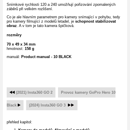
Snímkové rychlosti 120 a 240 umožňují pořizování zpomalených
záběrů při velkém rozlišení.
Co je ale hlavním parametrem pro kamery snímající v pohybu, tedy
pro kamery filmující z modelů letadel, je
schopnost stabilizovat
obraz
. A v tom je tato kamera špičková.
rozměry
70 x 49 x 34 mm
hmotnost:
158 g
manuál:
Product manual - 10 BLACK
(2021) Insta360 GO 2
Provoz kamery GoPro Hero 10
Black
(2024) Insta360 GO 3
přehled kapitol: