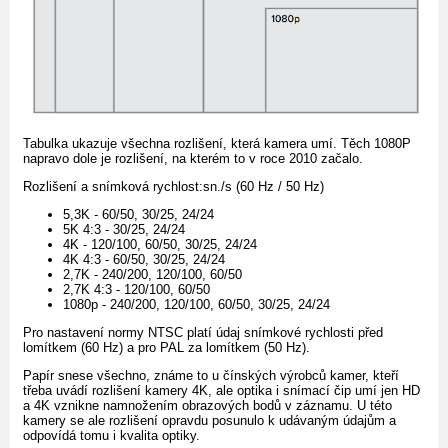
Tabulka ukazuje všechna rozlišení, která kamera umí. Těch 1080P
napravo dole je rozlišení, na kterém to v roce 2010 začalo.
Rozlišení a snímková rychlost:sn./s (60 Hz / 50 Hz)
5,3K - 60/50, 30/25, 24/24
5K 4:3 - 30/25, 24/24
4K - 120/100, 60/50, 30/25, 24/24
4K 4:3 - 60/50, 30/25, 24/24
2,7K - 240/200, 120/100, 60/50
2,7K 4:3 - 120/100, 60/50
1080p - 240/200, 120/100, 60/50, 30/25, 24/24
Pro nastavení normy NTSC platí údaj snímkové rychlosti před
lomítkem (60 Hz) a pro PAL za lomítkem (50 Hz).
Papír snese všechno, známe to u čínských výrobců kamer, kteří
třeba uvádí rozlišení kamery 4K, ale optika i snímací čip umí jen HD
a 4K vznikne namnožením obrazových bodů v záznamu. U této
kamery se ale rozlišení opravdu posunulo k udávaným údajům a
odpovídá tomu i kvalita optiky.