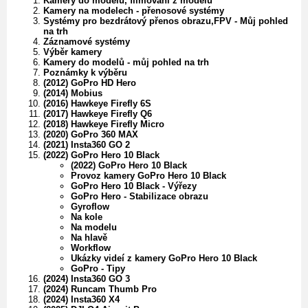
Kamery do modelů, filmování z modelů
Kamery na modelech - přenosové systémy
Systémy pro bezdrátový přenos obrazu,FPV - Můj pohled
na trh
Záznamové systémy
Výběr kamery
Kamery do modelů - můj pohled na trh
Poznámky k výběru
(2012) GoPro HD Hero
(2014) Mobius
(2016) Hawkeye Firefly 6S
(2017) Hawkeye Firefly Q6
(2018) Hawkeye Firefly Micro
(2020) GoPro 360 MAX
(2021) Insta360 GO 2
(2022) GoPro Hero 10 Black
(2022) GoPro Hero 10 Black
Provoz kamery GoPro Hero 10 Black
GoPro Hero 10 Black - Výřezy
GoPro Hero - Stabilizace obrazu
Gyroflow
Na kole
Na modelu
Na hlavě
Workflow
Ukázky videí z kamery GoPro Hero 10 Black
GoPro - Tipy
(2024) Insta360 GO 3
(2024) Runcam Thumb Pro
(2024) Insta360 X4