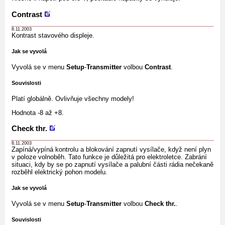
Contrast
8.11.2003
Kontrast stavového displeje.
Jak se vyvolá
Vyvolá se v menu
Setup
-
Transmitter
volbou
Contrast
.
Souvislosti
Platí globálně. Ovlivňuje všechny modely!
Hodnota -8 až +8.
Check thr.
8.11.2003
Zapíná/vypíná kontrolu a blokování zapnutí vysílače, když není plyn
v poloze volnoběh. Tato funkce je důležitá pro elektroletce. Zabrání
situaci, kdy by se po zapnutí vysílače a palubní části rádia nečekaně
rozběhl elektrický pohon modelu.
Jak se vyvolá
Vyvolá se v menu
Setup
-
Transmitter
volbou
Check thr.
.
Souvislosti