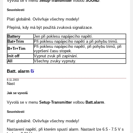
Vyvolá se v menu
Setup
-
Transmitter
volbou
SOUND
.
Souvislosti
Platí globálně. Ovlivňuje všechny modely!
Přepíná, kdy má být použitá zvuková signalizace.
Battery
Jen při poklesu napájecího napětí.
Bat+Trim
Při poklesu napájecího napětí a při pohybu trimů.
Při poklesu napájecího napětí, při pohybu trimů, při
B+Tr+Tim
vypršení času stopek.
Init off
Vypnut zvuk při zapínání.
All
Všechny zvuky vypnuty.
Batt. alarm
8.11.2003
Nast
Jak se vyvolá
Vyvolá se v menu
Setup
-
Transmitter
volbou
Batt.alarm
.
Souvislosti
Platí globálně. Ovlivňuje všechny modely!
Nastavení napětí, při kterém spustí alarm. Nastavit lze 6.5 - 7.5 V s