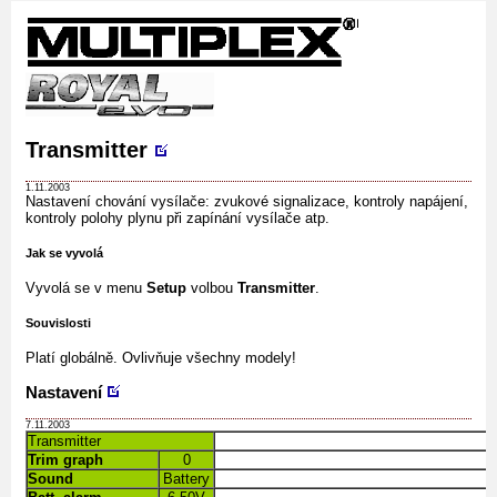
Transmitter
1.11.2003
Nastavení chování vysílače: zvukové signalizace, kontroly napájení,
kontroly polohy plynu při zapínání vysílače atp.
Jak se vyvolá
Vyvolá se v menu
Setup
volbou
Transmitter
.
Souvislosti
Platí globálně. Ovlivňuje všechny modely!
Nastavení
7.11.2003
Transmitter
Trim graph
0
Sound
Battery