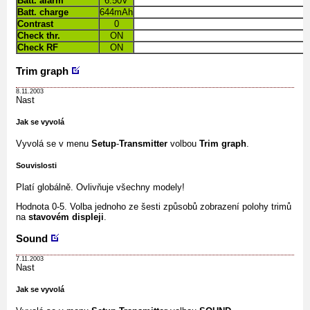
Batt. alarm
6.50V
Batt. charge
644mAh
Contrast
0
Check thr.
ON
Check RF
ON
Trim graph
8.11.2003
Nast
Jak se vyvolá
Vyvolá se v menu
Setup
-
Transmitter
volbou
Trim graph
.
Souvislosti
Platí globálně. Ovlivňuje všechny modely!
Hodnota 0-5. Volba jednoho ze šesti způsobů zobrazení polohy trimů
na
stavovém displeji
.
Sound
7.11.2003
Nast
Jak se vyvolá