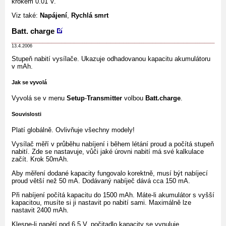
krokem 0.01 V.
Viz také:
Napájení
,
Rychlá smrt
Batt. charge
13.4.2006
Stupeň nabití vysílače. Ukazuje odhadovanou kapacitu akumulátoru
v mAh.
Jak se vyvolá
Vyvolá se v menu
Setup
-
Transmitter
volbou
Batt.charge
.
Souvislosti
Platí globálně. Ovlivňuje všechny modely!
Vysílač měří v průběhu nabíjení i během létání proud a počítá stupeň
nabití. Zde se nastavuje, vůči jaké úrovni nabití má své kalkulace
začít. Krok 50mAh.
Aby měření dodané kapacity fungovalo korektně, musí být nabíjecí
proud větší než 50 mA. Dodávaný nabíječ dává cca 150 mA.
Při nabíjení počítá kapacitu do 1500 mAh. Máte-li akumulátor s vyšší
kapacitou, musíte si ji nastavit po nabití sami. Maximálně lze
nastavit 2400 mAh.
Klesne-li napětí pod 6.5 V, počitadlo kapacity se vynuluje.