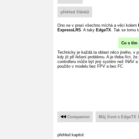
přehled článků
Ono se v praxi všechno míchá a věci kolem
ExpressLRS
. A taky
EdgeTX
. Tak se tomu 
Co s tím 
Technicky je každá ta oblast něco jiného, v p
kdy jít při řešení problému. A je třeba říct, že
controlleru může být jiný systém než INAV a 
použito v modelu bez FPV a bez FC.
Companion
Můj život s EdgeTX
přehled kapitol: