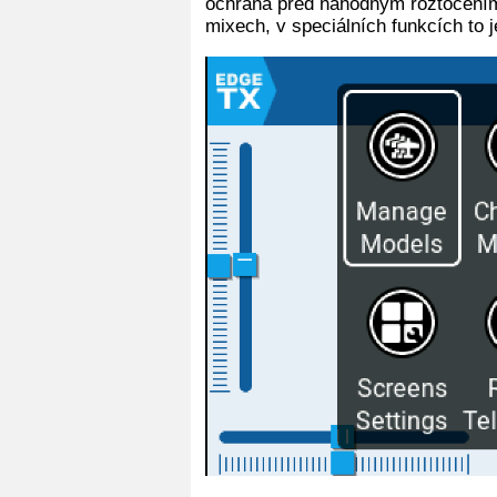
ochrana před náhodným roztočením 
mixech, v speciálních funkcích to 