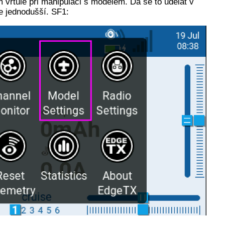
vrtule při manipulaci s modelem. Dá se to udělat v
je jednodušší. SF1: