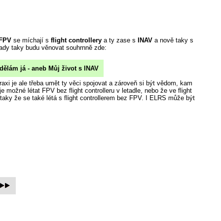
FPV
se míchají s
flight controllery
a ty zase s
INAV
a nově taky s
tady taky budu věnovat souhrnně zde:
dělám já - aneb Můj život s INAV
raxi je ale třeba umět ty věci spojovat a zároveň si být vědom, kam
 je možné létat FPV bez flight controlleru v letadle, nebo že ve flight
taky že se také létá s flight controllerem bez FPV. I ELRS může být