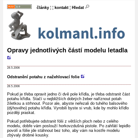
články
¦ ¦
kontakt
¦
Hledat
Opravy jednotlivých částí modelu letadla
28.5.2006
Odstranění potahu z nažehlovací folie
28.5.2006
Pokud je třeba opravit jedno či dvě pole křídla, je třeba odstranit část
potahu křídla. Stačí u nejbližších dobrých žeber naříznout potah
žiletkou a strhnout. Pozor ale, abyste neřezali do tuhého balsového
(dýhového) potahu křídla. Vyrobili byste si vrub, kde by mohlo křídlo
později praskat.
Pokud potřebujete odstranit fólii z větších ploch nebo z celého
modelu, dobře vám poslouží horkovzdušná pistole. Po zahřátí lepidlo
povolí a fólie jde stáhnout bez toho, aby vám na kostře modelu
zbývaly drobné kousky.