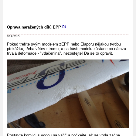
Oprava naražených dílů EPP
20.9.2015
Pokud trefíte svým modelem zEPP nebo Elaporu nějakou tvrdou
překážku, třeba větev stromu, a na části modelu zůstane po nárazu
trvalá deformace - "vtlačenina", nezoufejte! Dá se to opravit.
Postavte konvici s vodou na vařič a počkejte, až se voda začne