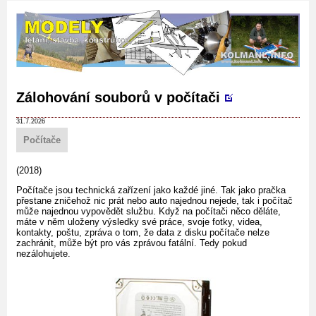
Zálohování souborů v počítači
31.7.2026
Počítače
(2018)
Počítače jsou technická zařízení jako každé jiné. Tak jako pračka
přestane zničehož nic prát nebo auto najednou nejede, tak i počítač
může najednou vypovědět službu. Když na počítači něco děláte,
máte v něm uloženy výsledky své práce, svoje fotky, videa,
kontakty, poštu, zpráva o tom, že data z disku počítače nelze
zachránit, může být pro vás zprávou fatální. Tedy pokud
nezálohujete.