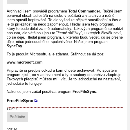
Archivaci jsem prováděl programem
Total Commander
. Ručně jsem
porovnal obsah adresářů na disku v počítači a v archivu a ručně
jsem spustil kopírování. To ale vyžaduje nějaké soustředění a čas a
je to příležitost na něco zapomenout. Hledal jsem tedy program,
který to bude dělat za mě automaticky. Takových programů se nabízí
spousta, ale většinou jsou to "černé skříňky", u kterých člověk neví,
co se děje. Hledal jsem program, u kterého budu vědět, co se přesně
děje, něco jednoduchého, spolehlivého. Našel jsem program
SyncToy
.
To je produkt Microsoftu a je zdarma. Stáhnout se dá zde:
www.microsoft.com
Připravíte si předpis odkud a kam chcete archivovat. Po spuštění
program zjistí, co v archivu není a tyto soubory do archivu zkopíruje.
Takových předpisů můžete mí i víc. Je to jednoduché na nastavení,
jednoduše to funguje.
Nakonec jsem začal používat program
FreeFileSync
.
FreeFileSync
4.4.2016
Počítače
(2016)