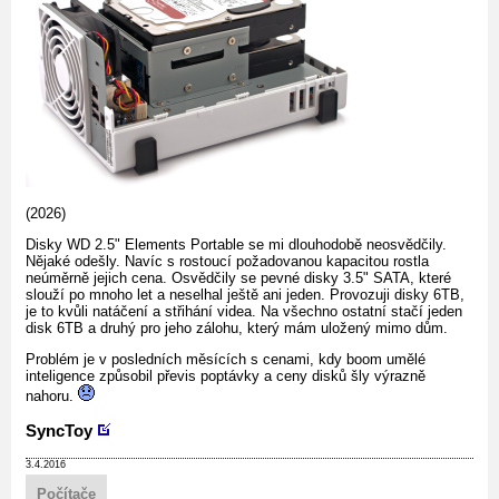
(2026)
Disky WD 2.5" Elements Portable se mi dlouhodobě neosvědčily.
Nějaké odešly. Navíc s rostoucí požadovanou kapacitou rostla
neúměrně jejich cena. Osvědčily se pevné disky 3.5" SATA, které
slouží po mnoho let a neselhal ještě ani jeden. Provozuji disky 6TB,
je to kvůli natáčení a střihání videa. Na všechno ostatní stačí jeden
disk 6TB a druhý pro jeho zálohu, který mám uložený mimo dům.
Problém je v posledních měsících s cenami, kdy boom umělé
inteligence způsobil převis poptávky a ceny disků šly výrazně
nahoru.
SyncToy
3.4.2016
Počítače