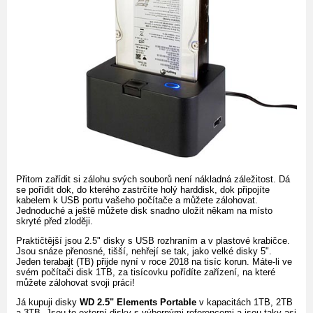
Přitom zařídit si zálohu svých souborů není nákladná záležitost. Dá
se pořídit dok, do kterého zastrčíte holý harddisk, dok připojíte
kabelem k USB portu vašeho počítače a můžete zálohovat.
Jednoduché a ještě můžete disk snadno uložit někam na místo
skryté před zloději.
Praktičtější jsou 2.5" disky s USB rozhraním a v plastové krabičce.
Jsou snáze přenosné, tišší, nehřejí se tak, jako velké disky 5".
Jeden terabajt (TB) přijde nyní v roce 2018 na tisíc korun. Máte-li ve
svém počítači disk 1TB, za tisícovku pořídíte zařízení, na které
můžete zálohovat svoji práci!
Já kupuji disky
WD 2.5" Elements Portable
v kapacitách 1TB, 2TB
a 3TB. Jsou to externí disky s výbornými referencemi a jsou taky asi