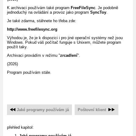
K archivaci používám také program
FreeFileSync
. Je podobně
jednoduchý na ovládání a provoz jako program
SyncToy
.
Je také zdarma, stáhnete ho třeba zde:
http://www.freefilesync.org
Výhodou je, že je k dispozici i pro jiné operační systémy než jsou
Windows. Pokud váš počítač funguje s Unixem, můžete program
použít taky.
Archivaci provádím v režimu "
zrcadlení
".
(2026)
Program používám stále.
Jaké programy používám já
Poštovní klient
přehled kapitol:
Jaké programy používám já