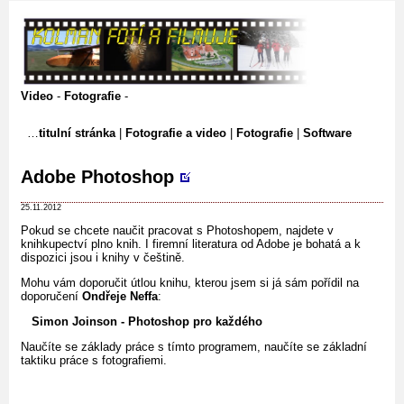
Video
-
Fotografie
-
titulní stránka
|
Fotografie a video
|
Fotografie
|
Software
Adobe Photoshop
25.11.2012
Pokud se chcete naučit pracovat s Photoshopem, najdete v
knihkupectví plno knih. I firemní literatura od Adobe je bohatá a k
dispozici jsou i knihy v češtině.
Mohu vám doporučit útlou knihu, kterou jsem si já sám pořídil na
doporučení
Ondřeje Neffa
:
Simon Joinson - Photoshop pro každého
Naučíte se základy práce s tímto programem, naučíte se základní
taktiku práce s fotografiemi.