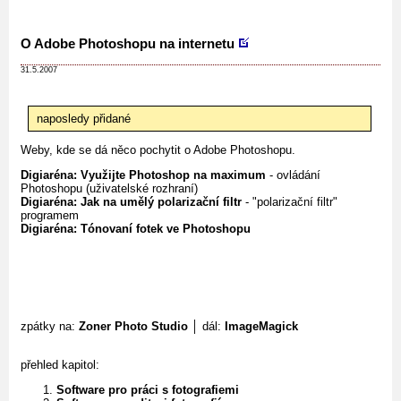
O Adobe Photoshopu na internetu
31.5.2007
naposledy přidané
Weby, kde se dá něco pochytit o Adobe Photoshopu.
Digiaréna: Využijte Photoshop na maximum
- ovládání
Photoshopu (uživatelské rozhraní)
Digiaréna: Jak na umělý polarizační filtr
- "polarizační filtr"
programem
Digiaréna: Tónovaní fotek ve Photoshopu
zpátky na:
Zoner Photo Studio
│ dál:
ImageMagick
přehled kapitol:
Software pro práci s fotografiemi