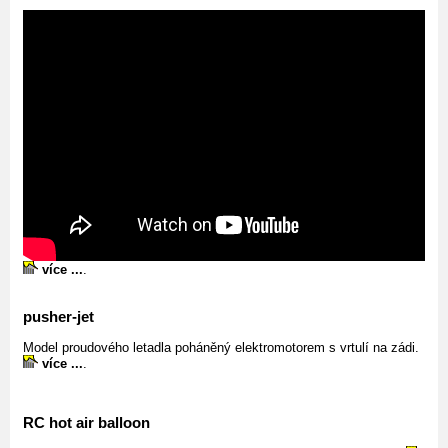
více ...
.
pusher-jet
Model proudového letadla poháněný elektromotorem s vrtulí na zádi.
více ...
.
RC hot air balloon