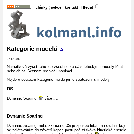
články
¦
sekce
¦
kontakt
¦
Hledat
Kategorie modelů
27.12.2017
Namátková výčet toho, co všechno se dá s leteckými modely létat
nebo dělat. Seznam pro vaši inspiraci.
Nejde o soutěžní kategorie, nejde jen o soutěžení s modely.
DS
D
ynamic
S
oaring.
více ...
.
Dynamic Soaring
Dynamic Soaring, nebo zkráceně
DS
je způsob létání na svahu, kdy
se zalétáváním do závětří kopce postupně získává kinetická energie