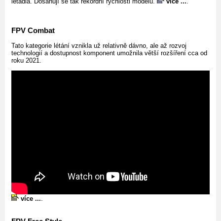
letadla. Dosahují se tak rekordní rychlosti modelů.
více ...
.
FPV Combat
Tato kategorie létání vznikla už relativně dávno, ale až rozvoj
technologií a dostupnost komponent umožnila větší rozšíření cca od
roku 2021.
více ...
.