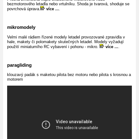
bezmotorového letadla nebo vrtulníku. Shoda je tvarová, shoduje se
povrchová úprava.
více ...
.
mikromodely
Velmi malé rádiem řízené modely letadel provozované zpravidla v
hale, makety či polomakety skutečných letadel. Modely vyžadují
použití miniaturního RC vybavení i pohonu - mikro.
více ...
.
paragliding
klouzavý padák s maketou pilota bez motoru nebo pilota s krosnou a
motorem