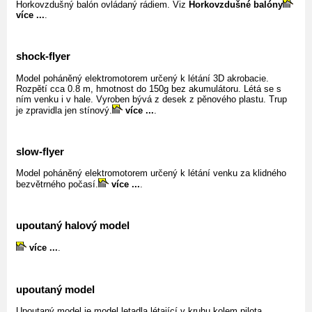
Horkovzdušný balón ovládaný rádiem. Viz
Horkovzdušné balóny
více ...
.
shock-flyer
Model poháněný elektromotorem určený k létání 3D akrobacie.
Rozpětí cca 0.8 m, hmotnost do 150g bez akumulátoru. Létá se s
ním venku i v hale. Vyroben bývá z desek z pěnového plastu. Trup
je zpravidla jen stínový.
více ...
.
slow-flyer
Model poháněný elektromotorem určený k létání venku za klidného
bezvětrného počasí.
více ...
.
upoutaný halový model
více ...
.
upoutaný model
Upoutaný model je model letadla létající v kruhu kolem pilota