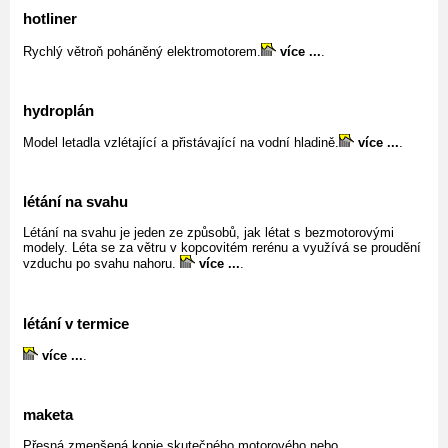
hotliner
Rychlý větroň poháněný elektromotorem.
více ...
.
hydroplán
Model letadla vzlétající a přistávající na vodní hladině.
více ...
.
létání na svahu
Létání na svahu je jeden ze způsobů, jak létat s bezmotorovými
modely. Léta se za větru v kopcovitém rerénu a využívá se proudění
vzduchu po svahu nahoru.
více ...
.
létání v termice
více ...
.
maketa
Přesná zmenšená kopie skutečného motorového nebo