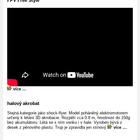
FPV Free Style
více ...
.
halový akrobat
Stejná kategorie jako shock-flyer. Model poháněný elektromotorem
určený k létání 3D akrobacie. Rozpětí cca 0.8 m, hmotnost do 150g
bez akumulátoru. Létá se s ním venku i v hale. Vyroben bývá z
desek z pěnového plastu. Trup je zpravidla jen stínový.
více ...
.