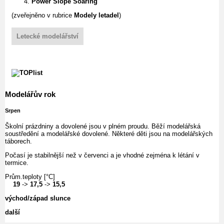
Power Slope Soaring
(zveřejněno v rubrice
Modely letadel
)
Letecké modelářství
Modelářův rok
Srpen
Školní prázdniny a dovolené jsou v plném proudu. Běží modelářská
soustředění a modelářské dovolené. Některé děti jsou na modelářských
táborech.
Počasí je stabilnější než v červenci a je vhodné zejména k létání v
termice.
Prům.teploty [°C]
19
->
17,5
->
15,5
východ/západ slunce
další