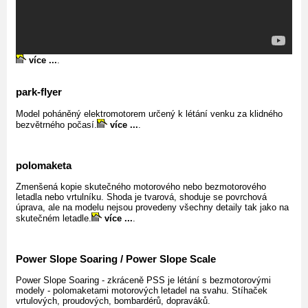
více ...
.
park-flyer
Model poháněný elektromotorem určený k létání venku za klidného
bezvětrného počasí.
více ...
.
polomaketa
Zmenšená kopie skutečného motorového nebo bezmotorového
letadla nebo vrtulníku. Shoda je tvarová, shoduje se povrchová
úprava, ale na modelu nejsou provedeny všechny detaily tak jako na
skutečném letadle.
více ...
.
Power Slope Soaring / Power Slope Scale
Power Slope Soaring - zkráceně PSS je létání s bezmotorovými
modely - polomaketami motorových letadel na svahu. Stíhaček
vrtulových, proudových, bombardérů, dopraváků.