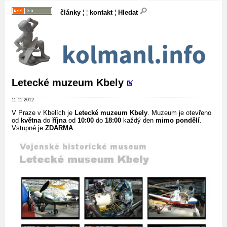
články
¦ ¦
kontakt
¦
Hledat
Letecké muzeum Kbely
11.11.2012
V Praze v Kbelích je
Letecké muzeum Kbely
. Muzeum je otevřeno
od
května
do
října
od
10:00
do
18:00
každý den
mimo pondělí
.
Vstupné je
ZDARMA
.