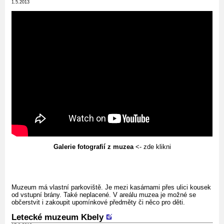
1.5.2013
Galerie fotografií z muzea
<- zde klikni
Muzeum má vlastní parkoviště. Je mezi kasárnami přes ulici kousek
od vstupní brány. Také neplacené. V areálu muzea je možné se
občerstvit i zakoupit upomínkové předměty či něco pro děti.
Letecké muzeum Kbely