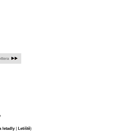
ttera
e
a letadly
|
Letiště
)