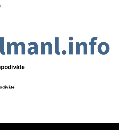
epodíváte
podíváte