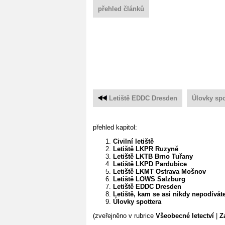
přehled článků
Letiště EDDC Dresden
Úlovky spo
přehled kapitol:
Civilní letiště
Letiště LKPR Ruzyně
Letiště LKTB Brno Tuřany
Letiště LKPD Pardubice
Letiště LKMT Ostrava Mošnov
Letiště LOWS Salzburg
Letiště EDDC Dresden
Letiště, kam se asi nikdy nepodívát
Úlovky spottera
(zveřejněno v rubrice
Všeobecné letectví
|
Z