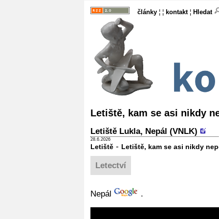
články
¦ ¦
kontakt
¦
Hledat
Letiště, kam se asi nikdy n
Letiště Lukla, Nepál (VNLK)
28.6.2026
-
Letiště
Letiště, kam se asi nikdy ne
Letectví
Nepál
.