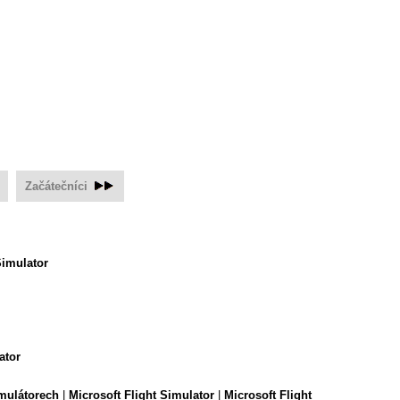
Začátečníci
Simulator
ator
imulátorech
|
Microsoft Flight Simulator
|
Microsoft Flight