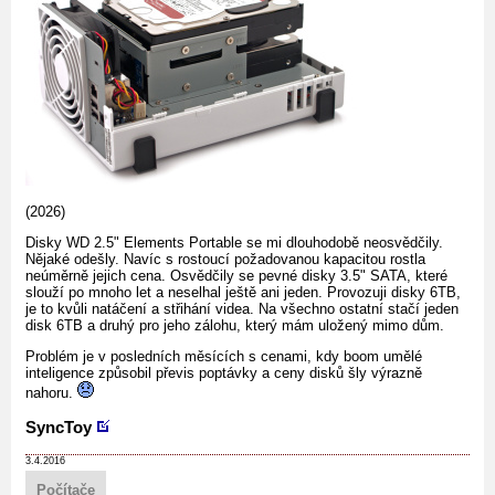
(2026)
Disky WD 2.5" Elements Portable se mi dlouhodobě neosvědčily.
Nějaké odešly. Navíc s rostoucí požadovanou kapacitou rostla
neúměrně jejich cena. Osvědčily se pevné disky 3.5" SATA, které
slouží po mnoho let a neselhal ještě ani jeden. Provozuji disky 6TB,
je to kvůli natáčení a střihání videa. Na všechno ostatní stačí jeden
disk 6TB a druhý pro jeho zálohu, který mám uložený mimo dům.
Problém je v posledních měsících s cenami, kdy boom umělé
inteligence způsobil převis poptávky a ceny disků šly výrazně
nahoru.
SyncToy
3.4.2016
Počítače