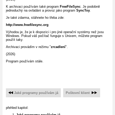
K archivaci používám také program
FreeFileSync
. Je podobně
jednoduchý na ovládání a provoz jako program
SyncToy
.
Je také zdarma, stáhnete ho třeba zde:
http://www.freefilesync.org
Výhodou je, že je k dispozici i pro jiné operační systémy než jsou
Windows. Pokud váš počítač funguje s Unixem, můžete program
použít taky.
Archivaci provádím v režimu "
zrcadlení
".
(2026)
Program používám stále.
Jaké programy používám já
Poštovní klient
přehled kapitol:
Jaké programy používám já