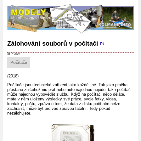
Zálohování souborů v počítači
31.7.2026
Počítače
(2018)
Počítače jsou technická zařízení jako každé jiné. Tak jako pračka
přestane zničehož nic prát nebo auto najednou nejede, tak i počítač
může najednou vypovědět službu. Když na počítači něco děláte,
máte v něm uloženy výsledky své práce, svoje fotky, videa,
kontakty, poštu, zpráva o tom, že data z disku počítače nelze
zachránit, může být pro vás zprávou fatální. Tedy pokud
nezálohujete.