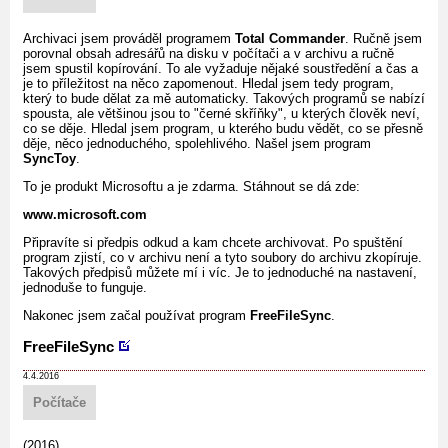
Archivaci jsem prováděl programem
Total Commander
. Ručně jsem
porovnal obsah adresářů na disku v počítači a v archivu a ručně
jsem spustil kopírování. To ale vyžaduje nějaké soustředění a čas a
je to příležitost na něco zapomenout. Hledal jsem tedy program,
který to bude dělat za mě automaticky. Takových programů se nabízí
spousta, ale většinou jsou to "černé skříňky", u kterých člověk neví,
co se děje. Hledal jsem program, u kterého budu vědět, co se přesně
děje, něco jednoduchého, spolehlivého. Našel jsem program
SyncToy
.
To je produkt Microsoftu a je zdarma. Stáhnout se dá zde:
www.microsoft.com
Připravíte si předpis odkud a kam chcete archivovat. Po spuštění
program zjistí, co v archivu není a tyto soubory do archivu zkopíruje.
Takových předpisů můžete mí i víc. Je to jednoduché na nastavení,
jednoduše to funguje.
Nakonec jsem začal používat program
FreeFileSync
.
FreeFileSync
4.4.2016
Počítače
(2016)