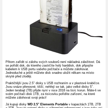
Přitom zařídit si zálohu svých souborů není nákladná záležitost. Dá
se pořídit dok, do kterého zastrčíte holý harddisk, dok připojíte
kabelem k USB portu vašeho počítače a můžete zálohovat.
Jednoduché a ještě můžete disk snadno uložit někam na místo
skryté před zloději.
Praktičtější jsou 2.5" disky s USB rozhraním a v plastové krabičce.
Jsou snáze přenosné, tišší, nehřejí se tak, jako velké disky 5".
Jeden terabajt (TB) přijde nyní v roce 2018 na tisíc korun. Máte-li ve
svém počítači disk 1TB, za tisícovku pořídíte zařízení, na které
můžete zálohovat svoji práci!
Já kupuji disky
WD 2.5" Elements Portable
v kapacitách 1TB, 2TB
a 3TB. Jsou to externí disky s výbornými referencemi a jsou taky asi