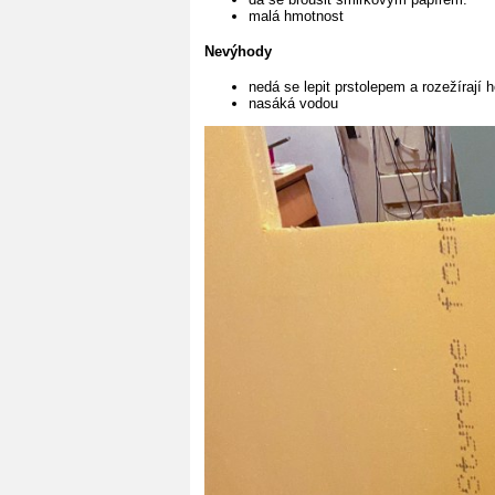
malá hmotnost
Nevýhody
nedá se lepit prstolepem a rozežírají ho
nasáká vodou