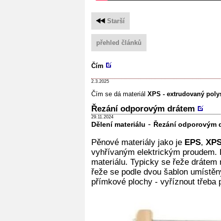
Starší
přehled článků
Čím
2.3.2025
Čím se dá materiál
XPS - extrudovaný poly
Řezání odporovým drátem
29.11.2024
-
Dělení materiálu
Řezání odporovým d
Pěnové materiály jako je
EPS
,
XP
vyhřívaným elektrickým proudem. D
materiálu. Typicky se řeže dráte
řeže se podle dvou šablon umístěný
přímkové plochy - vyříznout třeba p