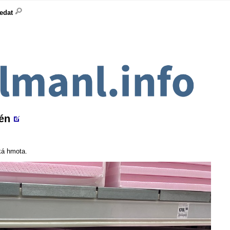
ledat
én
ká hmota.