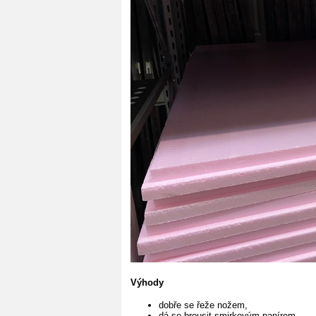
Výhody
dobře se řeže nožem,
dá se brousit smirkovým papírem.