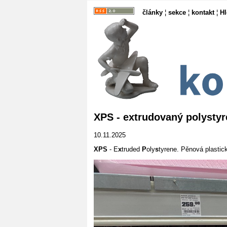
články
¦
sekce
¦
kontakt
¦
H
XPS - extrudovaný polystyr
10.11.2025
XPS
- E
x
truded
P
oly
s
tyrene. Pěnová plastic