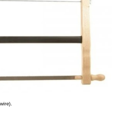
wire).