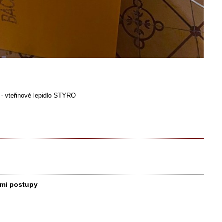
u - vteřinové lepidlo STYRO
ými postupy