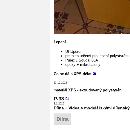
Lepení
UHUporem
prstolep určený pro lepení polystyrén
Purex / Soudal 66A
epoxy + mikrobalony
Co se dá s XPS dělat
23.12.2024
materiál
XPS - extrudovaný polystyrén
P-38
1.1.2025
-
Dílna
Videa s modelářskými dílensk
Dílna