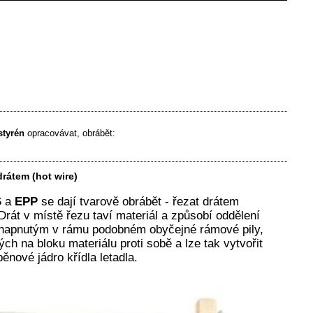
styrén
opracovávat, obrábět:
rátem (hot wire)
S
a
EPP
se dají tvarově obrábět - řezat drátem
rát v místě řezu taví materiál a způsobí oddělení
m napnutým v rámu podobném obyčejné rámové pily,
ch na bloku materiálu proti sobě a lze tak vytvořit
ěnové jádro křídla letadla.