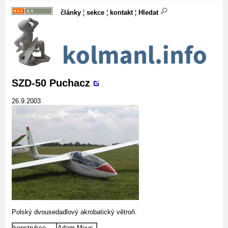
články
¦
sekce
¦
kontakt
¦
Hledat
SZD-50 Puchacz
26.9.2003
Polský dvousedadlový akrobatický větroň.
konstrukce
Adam Meus