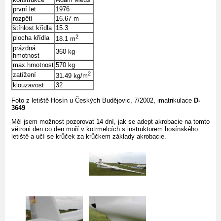
první let
1976
rozpětí
16.67 m
štíhlost křídla
15.3
2
plocha křídla
18.1 m
prázdná
360 kg
hmotnost
max.hmotnost
570 kg
2
zatížení
31.49 kg/m
klouzavost
32
Foto z letiště Hosín u Českých Budějovic, 7/2002, imatrikulace
D-
3649
Měl jsem možnost pozorovat 14 dní, jak se adept akrobacie na tomto
větroni den co den moří v kotrmelcích s instruktorem hosínského
letiště a učí se krůček za krůčkem základy akrobacie.