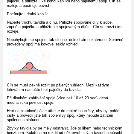
páječku a přiložte ji ke konci kablíku nebo pájenému spoji. Cín se
rozleje a pocínuje povrch.
Pocínujte i druhý kablík.
Naberte trochu tavidla a cínu. Přiložte spojované díly k sobě,
zapněte páječku a přiložte ke spojovaným dílům. Cín se mezi nimi
rozleje.
Nepohybujte se spojem tak dlouho, dokud cín nezatvrdne. Správně
provedený spoj má kovově lesklý vzhled.
Cín se musí pěkně rozlít po pájených dílech. Mezi každým
letováním namočte hrot páječky do tavidla.
Při dlouhém zahřívání spoje (více než 10 až 20 sec) klesá
mechanická pevnost spoje.
Hrot na pistolové pájce utírejte do mokré houbičky, aby byl pořád
čistý a provedli jste tak spolehlivý spoj, který nebude zatížen
spálenou kalafunou.
Zbytky tavidla by se měly odstranit. Jde to lihem nebo technickým
benzínem. Kalafuna na rozdíl od některých jiných tavidel nepůsobí