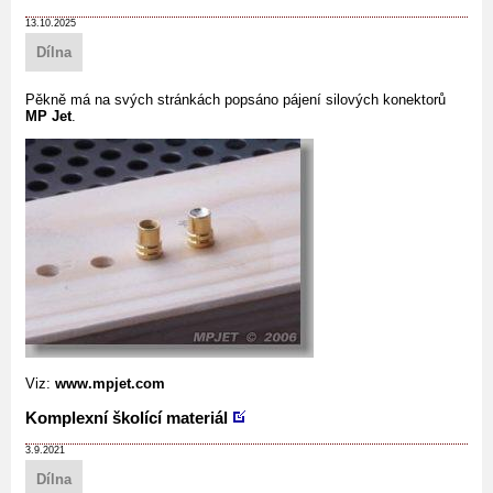
13.10.2025
Dílna
Pěkně má na svých stránkách popsáno pájení silových konektorů
MP Jet
.
Viz:
www.mpjet.com
Komplexní školící materiál
3.9.2021
Dílna