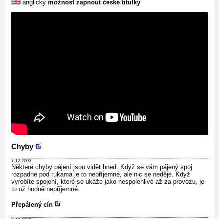
anglicky
možnost zapnout české titulky
Chyby
7.12.2003
Některé chyby pájení jsou vidět hned. Když se vám pájený spoj
rozpadne pod rukama je to nepříjemné, ale nic se neděje. Když
vyrobíte spojení, které se ukáže jako nespolehlivé až za provozu, je
to už hodně nepříjemné.
Přepálený cín