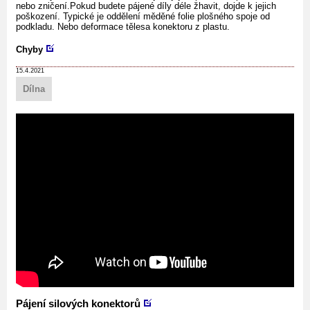
nebo zničení.Pokud budete pájené díly déle žhavit, dojde k jejich
poškození. Typické je oddělení měděné folie plošného spoje od
podkladu. Nebo deformace tělesa konektoru z plastu.
Chyby
15.4.2021
Dílna
Pájení silových konektorů