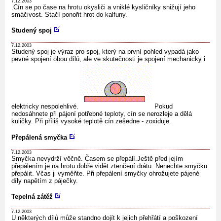
7.12.2003
.Cín se po čase na hrotu okysliči a vniklé kysličníky snižují jeho
smáčivost. Stačí ponořit hrot do kalfuny.
Studený spoj
7.12.2003
Studený spoj je výraz pro spoj, který na první pohled vypadá jako
pevné spojení obou dílů, ale ve skutečnosti je spojení mechanicky i
elektricky nespolehlivé.
Pokud
nedosáhnete při pájení potřebné teploty, cín se nerozleje a dělá
kuličky. Při příliš vysoké teplotě cín zešedne - zoxiduje.
Přepálená smyčka
7.12.2003
Smyčka nevydrží věčně. Časem se přepálí.Ještě před jejím
přepálením je na hrotu dobře vidět ztenčení drátu. Nenechte smyčku
přepálit. Včas ji vyměňte. Při přepálení smyčky ohrožujete pájené
díly napětím z páječky.
Tepelná zátěž
7.12.2003
U některých dílů může standno dojít k jejich přehřátí a poškození