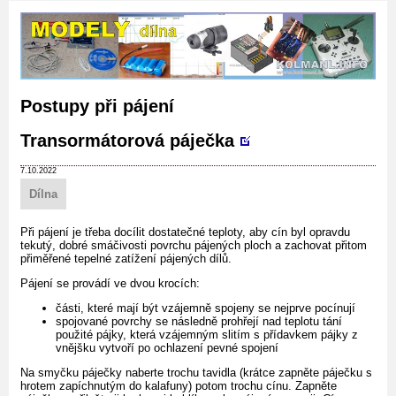
Postupy při pájení
Transormátorová páječka
7.10.2022
Dílna
Při pájení je třeba docílit dostatečné teploty, aby cín byl opravdu
tekutý, dobré smáčivosti povrchu pájených ploch a zachovat přitom
přiměřené tepelné zatížení pájených dílů.
Pájení se provádí ve dvou krocích:
části, které mají být vzájemně spojeny se nejprve pocínují
spojované povrchy se následně prohřejí nad teplotu tání
použité pájky, která vzájemným slitím s přídavkem pájky z
vnějšku vytvoří po ochlazení pevné spojení
Na smyčku páječky naberte trochu tavidla (krátce zapněte páječku s
hrotem zapíchnutým do kalafuny) potom trochu cínu. Zapněte