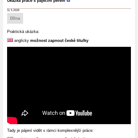
Ukázka práce s pájecím perem
11.5.2026
Dílna
Praktická ukázka:
anglicky
možnost zapnout české titulky
Tady je pájení vidět v rámci komplexnější práce: