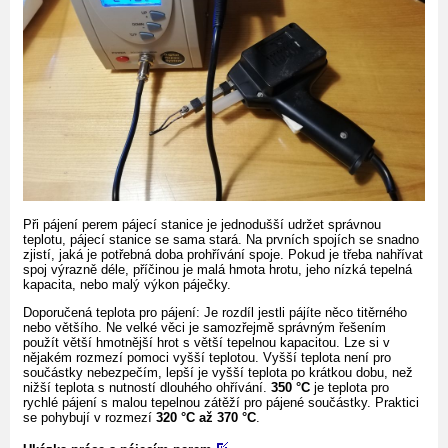
Při pájení perem pájecí stanice je jednodušší udržet správnou
teplotu, pájecí stanice se sama stará. Na prvních spojích se snadno
zjistí, jaká je potřebná doba prohřívání spoje. Pokud je třeba nahřívat
spoj výrazně déle, příčinou je malá hmota hrotu, jeho nízká tepelná
kapacita, nebo malý výkon páječky.
Doporučená teplota pro pájení: Je rozdíl jestli pájíte něco titěrného
nebo většího. Ne velké věci je samozřejmě správným řešením
použít větší hmotnější hrot s větší tepelnou kapacitou. Lze si v
nějakém rozmezí pomoci vyšší teplotou. Vyšší teplota není pro
součástky nebezpečím, lepší je vyšší teplota po krátkou dobu, než
nižší teplota s nutností dlouhého ohřívání.
350 °C
je teplota pro
rychlé pájení s malou tepelnou zátěží pro pájené součástky. Praktici
se pohybují v rozmezí
320 °C až 370 °C
.