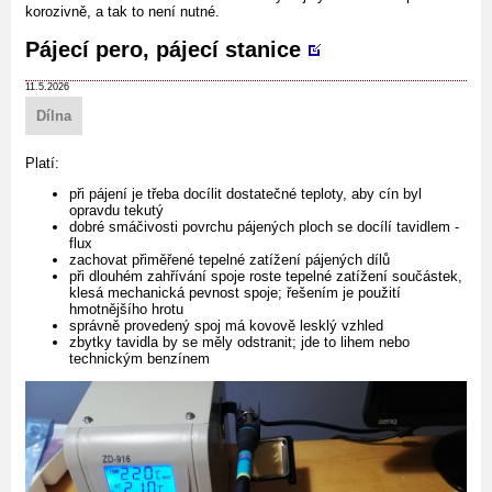
korozivně, a tak to není nutné.
Pájecí pero, pájecí stanice
11.5.2026
Dílna
Platí:
při pájení je třeba docílit dostatečné teploty, aby cín byl
opravdu tekutý
dobré smáčivosti povrchu pájených ploch se docílí tavidlem -
flux
zachovat přiměřené tepelné zatížení pájených dílů
při dlouhém zahřívání spoje roste tepelné zatížení součástek,
klesá mechanická pevnost spoje; řešením je použití
hmotnějšího hrotu
správně provedený spoj má kovově lesklý vzhled
zbytky tavidla by se měly odstranit; jde to lihem nebo
technickým benzínem