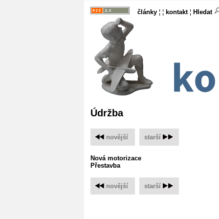
články
¦ ¦
kontakt
¦
Hledat
Údržba
novější
‌
starší
Nová motorizace
Přestavba
novější
‌
starší