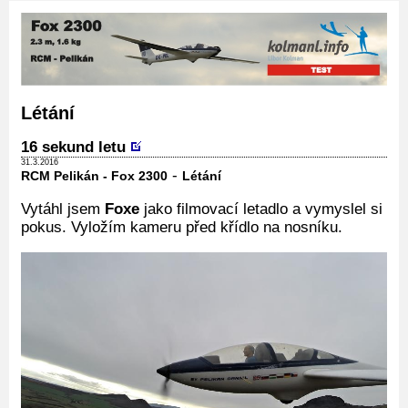
Létání
16 sekund letu
31.3.2016
-
RCM Pelikán - Fox 2300
Létání
Vytáhl jsem
Foxe
jako filmovací letadlo a vymyslel si
pokus. Vyložím kameru před křídlo na nosníku.