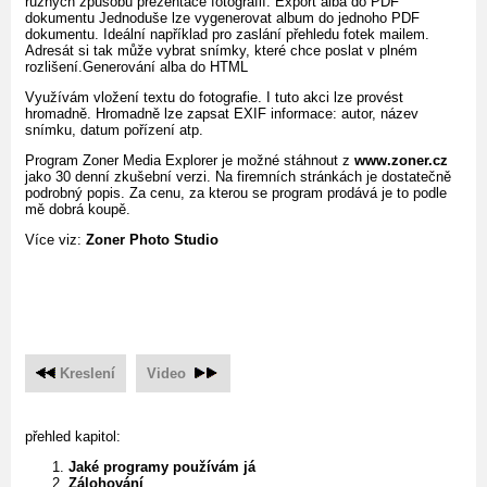
různých způsobů prezentace fotografií. Export alba do PDF
dokumentu Jednoduše lze vygenerovat album do jednoho PDF
dokumentu. Ideální například pro zaslání přehledu fotek mailem.
Adresát si tak může vybrat snímky, které chce poslat v plném
rozlišení.Generování alba do HTML
Využívám vložení textu do fotografie. I tuto akci lze provést
hromadně. Hromadně lze zapsat EXIF informace: autor, název
snímku, datum pořízení atp.
Program Zoner Media Explorer je možné stáhnout z
www.zoner.cz
jako 30 denní zkušební verzi. Na firemních stránkách je dostatečně
podrobný popis. Za cenu, za kterou se program prodává je to podle
mě dobrá koupě.
Více viz:
Zoner Photo Studio
Kreslení
Video
přehled kapitol:
Jaké programy používám já
Zálohování