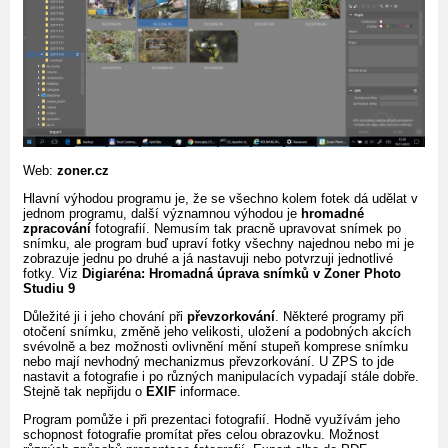
Web:
zoner.cz
Hlavní výhodou programu je, že se všechno kolem fotek dá udělat v
jednom programu, další významnou výhodou je
hromadné
zpracování
fotografií. Nemusím tak pracně upravovat snímek po
snímku, ale program buď upraví fotky všechny najednou nebo mi je
zobrazuje jednu po druhé a já nastavuji nebo potvrzuji jednotlivé
fotky. Viz
Digiaréna: Hromadná úprava snímků v Zoner Photo
Studiu 9
Důležité ji i jeho chování při
převzorkování
. Některé programy při
otočení snímku, změně jeho velikosti, uložení a podobných akcích
svévolně a bez možnosti ovlivnění mění stupeň komprese snímku
nebo mají nevhodný mechanizmus převzorkování. U ZPS to jde
nastavit a fotografie i po různých manipulacích vypadají stále dobře.
Stejně tak nepřijdu o
EXIF
informace.
Program pomůže i při prezentaci fotografií. Hodně využívám jeho
schopnost fotografie promítat přes celou obrazovku. Možnost