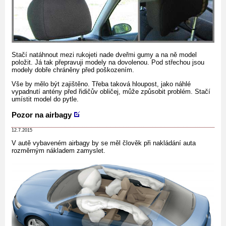
Stačí natáhnout mezi rukojeti nade dveřmi gumy a na ně model
položit. Já tak přepravuji modely na dovolenou. Pod střechou jsou
modely dobře chráněny před poškozením.
Vše by mělo být zajištěno. Třeba taková hloupost, jako náhlé
vypadnutí antény před řidičův obličej, může způsobit problém. Stačí
umístit model do pytle.
Pozor na airbagy
12.7.2015
V autě vybaveném airbagy by se měl člověk při nakládání auta
rozměrným nákladem zamyslet.