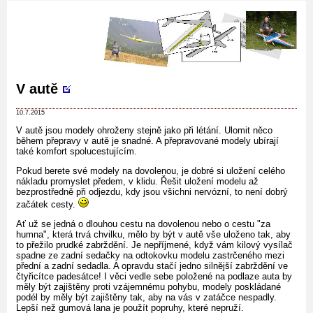
V autě
10.7.2015
V autě jsou modely ohroženy stejně jako při létání. Ulomit něco
během přepravy v autě je snadné. A přepravované modely ubírají
také komfort spolucestujícím.
Pokud berete své modely na dovolenou, je dobré si uložení celého
nákladu promyslet předem, v klidu. Řešit uložení modelu až
bezprostředně při odjezdu, kdy jsou všichni nervózní, to není dobrý
začátek cesty.
Ať už se jedná o dlouhou cestu na dovolenou nebo o cestu "za
humna", která trvá chvilku, mělo by být v autě vše uloženo tak, aby
to přežilo prudké zabrždění. Je nepříjmené, když vám kilový vysílač
spadne ze zadní sedačky na odtokovku modelu zastrčeného mezi
přední a zadní sedadla. A opravdu stačí jedno silnější zabrždění ve
čtyřicítce padesátce! I věci vedle sebe položené na podlaze auta by
měly být zajištěny proti vzájemnému pohybu, modely poskládané
podél by měly být zajištěny tak, aby na vás v zatáčce nespadly.
Lepší než gumová lana je použít popruhy, které nepruží.