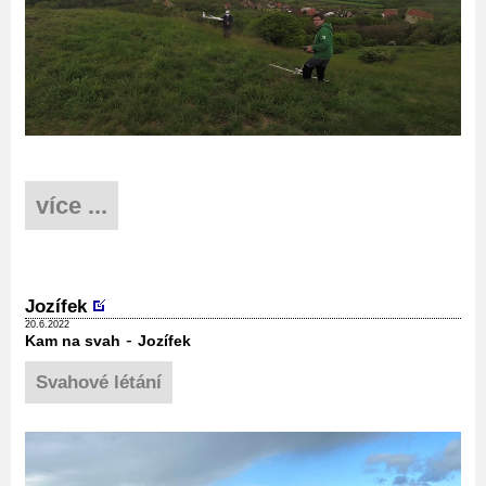
více ...
Jozífek
20.6.2022
-
Kam na svah
Jozífek
Svahové létání