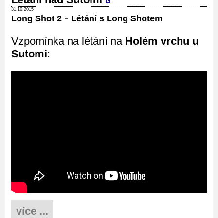
31.10.2015
-
Long Shot 2
Létání s Long Shotem
Vzpomínka na létání na
Holém vrchu u
Sutomi
:
více ...