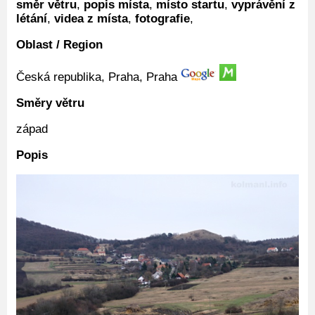
směr větru
,
popis místa
,
místo startu
,
vyprávění z
létání
,
videa z místa
,
fotografie
,
Oblast / Region
Česká republika, Praha, Praha
Směry větru
západ
Popis