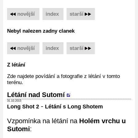
novější
‌
index
‌
starší
Nebyl nalezen zadny clanek
novější
‌
index
‌
starší
Z létání
Zde najdete povídání a fotografie z létání v tomto
terénu.
Létání nad Sutomí
31.10.2015
-
Long Shot 2
Létání s Long Shotem
Vzpomínka na létání na
Holém vrchu u
Sutomi
: