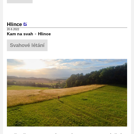
Hlince
20.6.2022
-
Kam na svah
Hlince
Svahové létání