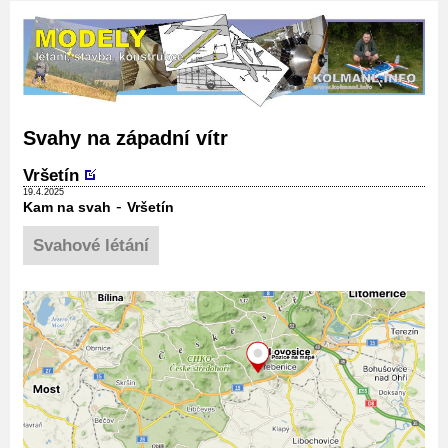
Svahy na západní vítr
Vršetín
19.4.2025
-
Kam na svah
Vršetín
Svahové létání