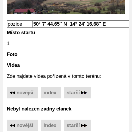
pozice
50° 7' 44.65'' N 14° 24' 16.68'' E
Místo startu
1
Foto
Videa
Zde najdete videa pořízená v tomto terénu:
novější
‌
index
‌
starší
Nebyl nalezen zadny clanek
novější
‌
index
‌
starší