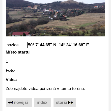
pozice
50° 7' 44.65'' N 14° 24' 16.68'' E
Místo startu
1
Foto
Videa
Zde najdete videa pořízená v tomto terénu:
novější
‌
index
‌
starší