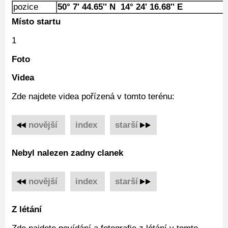
pozice
50° 7' 44.65'' N 14° 24' 16.68'' E
Místo startu
1
Foto
Videa
Zde najdete videa pořízená v tomto terénu:
novější
‌
index
‌
starší
Nebyl nalezen zadny clanek
novější
‌
index
‌
starší
Z létání