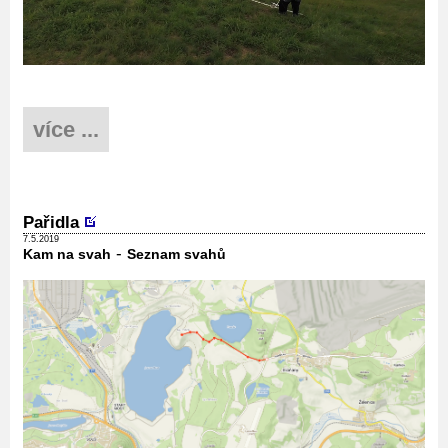
více ...
Pařidla
7.5.2019
-
Kam na svah
Seznam svahů