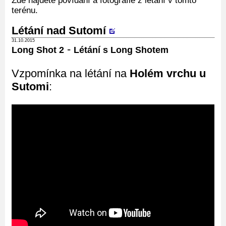
Zde najdete povídání a fotografie z létání v tomto
terénu.
Létání nad Sutomí
31.10.2015
-
Long Shot 2
Létání s Long Shotem
Vzpomínka na létání na
Holém vrchu u
Sutomi
: