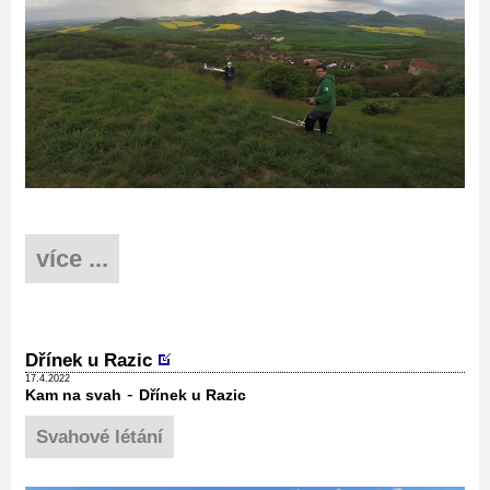
více ...
Dřínek u Razic
17.4.2022
-
Kam na svah
Dřínek u Razic
Svahové létání