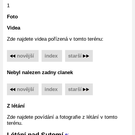
1
Foto
Videa
Zde najdete videa pořízená v tomto terénu:
novější
‌
index
‌
starší
Nebyl nalezen zadny clanek
novější
‌
index
‌
starší
Z létání
Zde najdete povídání a fotografie z létání v tomto
terénu.
Létání nad Sutomí