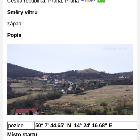
Česká republika, Praha, Praha
Směry větru
západ
Popis
pozice
50° 7' 44.65'' N 14° 24' 16.68'' E
Místo startu