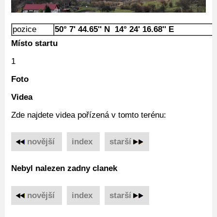
pozice
50° 7' 44.65'' N 14° 24' 16.68'' E
Místo startu
1
Foto
Videa
Zde najdete videa pořízená v tomto terénu:
novější
‌
index
‌
starší
Nebyl nalezen zadny clanek
novější
‌
index
‌
starší