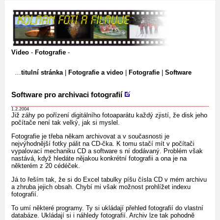
Video
-
Fotografie
-
titulní stránka
|
Fotografie a video
|
Fotografie
|
Software
Software pro archivaci fotografií
1.2.2004
Již záhy po pořízení digitálního fotoaparátu každý zjistí, že disk jeho
počítače není tak velký, jak si myslel.
Fotografie je třeba někam archivovat a v současnosti je
nejvýhodnější fotky pálit na CD-čka. K tomu stačí mít v počítači
vypalovací mechaniku CD a software s ní dodávaný. Problém však
nastává, když hledáte nějakou konkrétní fotografii a ona je na
některém z 20 cédéček.
Já to řeším tak, že si do Excel tabulky píšu čísla CD v mém archivu
a zhruba jejich obsah. Chybí mi však možnost prohlížet indexu
fotografií.
To umí některé programy. Ty si ukládají přehled fotografií do vlastní
databáze. Ukládají si i náhledy fotografií. Archiv lze tak pohodně