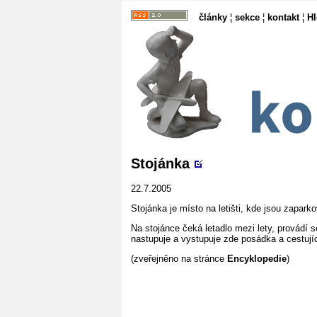
články
¦
sekce
¦
kontakt
¦
H
Stojánka
22.7.2005
Stojánka je místo na letišti, kde jsou zaparko
Na stojánce čeká letadlo mezi lety, provádí se
nastupuje a vystupuje zde posádka a cestujíc
(zveřejněno na stránce
Encyklopedie
)