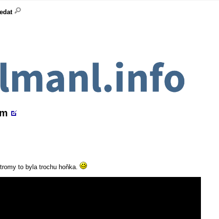
ledat
em
 stromy to byla trochu hoňka.