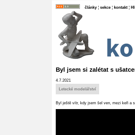
články
¦
sekce
¦
kontakt
¦
H
Byl jsem si zalétat s ušatc
4.7.2021
Letecké modelářství
Byl ještě vítr, kdy jsem šel ven, mezi keři a