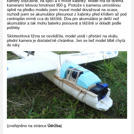
kamery současně, na špici a v místě kabinky. Model má se dvěma
kamerami letovou hmotnost 950 g. Protože s kamerou umístěnou
úplně na předku modelu jsem musel model dovažovat na ocase,
rozhodl jsem se akumulátor přesunout z kabinky před křídlem až pod
centroplán mírně cca do těžiště. Díra pro akumulátor je delší než
akumulátor a tak mohu baterku posouvat a těžiště si doladit podle
potřeby.
Sklotextitová ližina se osvědčila, model ustál i přistání na skálu,
přední kamera je dostatečně chráněna. Jen se teď model blbě chytá
do ruky.
(zveřejněno na stránce
Údržba
)