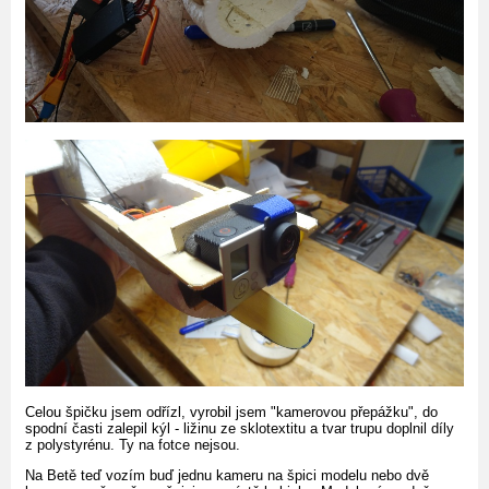
Celou špičku jsem odřízl, vyrobil jsem "kamerovou přepážku", do
spodní časti zalepil kýl - ližinu ze sklotextitu a tvar trupu doplnil díly
z polystyrénu. Ty na fotce nejsou.
Na Betě teď vozím buď jednu kameru na špici modelu nebo dvě