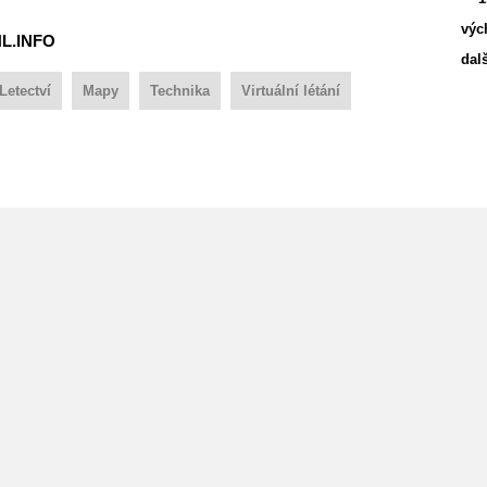
výc
NL.INFO
dalš
Letectví
Mapy
Technika
Virtuální létání