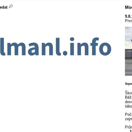
Mod
ledat
9.8
Prvn
Srp
Ško
Běž
dov
tábo
Poča
zejm
Prům
1