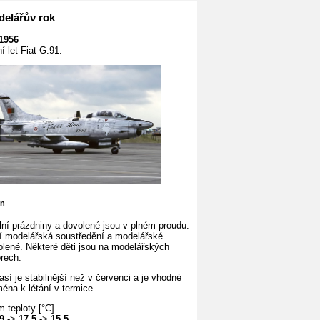
elářův rok
.1956
í let Fiat G.91.
en
lní prázdniny a dovolené jsou v plném proudu.
í modelářská soustředění a modelářské
olené. Některé děti jsou na modelářských
rech.
sí je stabilnější než v červenci a je vhodné
éna k létání v termice.
.teploty [°C]
9
->
17,5
->
15,5