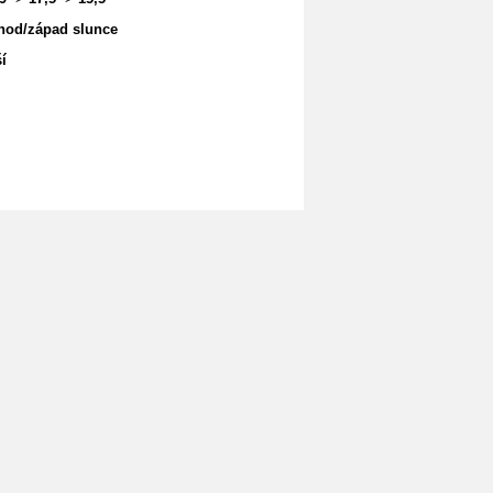
hod/západ slunce
í