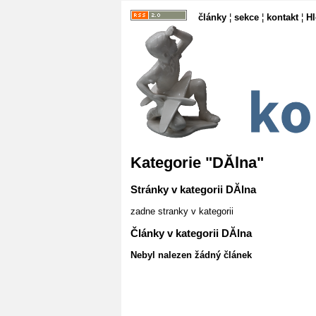
články
¦
sekce
¦
kontakt
¦
H
Kategorie "DĂ­lna"
Stránky v kategorii DĂ­lna
zadne stranky v kategorii
Články v kategorii DĂ­lna
Nebyl nalezen žádný článek