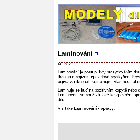
Laminování
14.9.2012
Laminování je postup, kdy prosycováním tkan
tkanina a pojivem epoxidová pryskyřice. Pry
pojiva vznikne díl, kombinující vlastnosti obo
Laminuje se buď na pozitivním kopytě nebo d
Laminování se používá také ke zpevnění spojů
dílů.
Viz také
Laminování - opravy
.