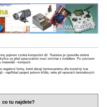
iny pojivem vzniká kompozitní díl. Tkaninou je zpravidla skelná
skyřice se před zpracováním musí smíchat s tvrdidlem. Po vytvrzení
u materiálů - kompozit.
o negativní formy, které dávají laminovanému dílu konečný tvar.
 - například spojení polovin křídla, nebo při opravách laminátových
co tu najdete?