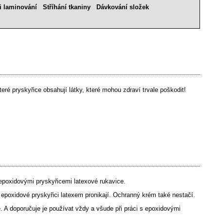
i laminování
Stříhání tkaniny
Dávkování složek
eré pryskyřice obsahují látky, které mohou zdraví trvale poškodit!
 epoxidovými pryskyřicemi latexové rukavice.
poxidové pryskyřici latexem pronikají. Ochranný krém také nestačí.
. A doporučuje je používat vždy a všude při práci s epoxidovými