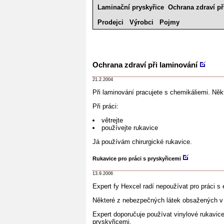
Laminační pryskyřice
Ochrana zdraví př
Prodejci
Výrobci
Pojmy
Ochrana zdraví při laminování
21.2.2004
Při laminování pracujete s chemikáliemi. Někt
Při práci:
větrejte
používejte rukavice
Já používám chirurgické rukavice.
Rukavice pro práci s pryskyřicemi
13.9.2006
Expert fy Hexcel radí nepoužívat pro práci s
Některé z nebezpečných látek obsažených v e
Expert doporučuje používat vinylové rukavice
pryskyřicemi.