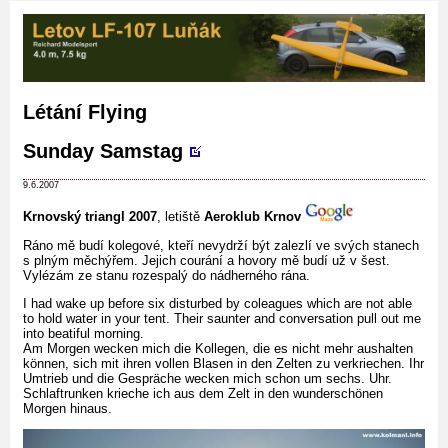
Létání
Flying
Sunday
Samstag
9.6.2007
Krnovský triangl 2007
, letiště
Aeroklub Krnov
Ráno mě budí kolegové, kteří nevydrží být zalezlí ve svých stanech
s plným měchýřem. Jejich courání a hovory mě budí už v šest.
Vylézám ze stanu rozespalý do nádherného rána.
I had wake up before six disturbed by coleagues which are not able
to hold water in your tent. Their saunter and conversation pull out me
into beatiful morning.
Am Morgen wecken mich die Kollegen, die es nicht mehr aushalten
können, sich mit ihren vollen Blasen in den Zelten zu verkriechen. Ihr
Umtrieb und die Gespräche wecken mich schon um sechs. Uhr.
Schlaftrunken krieche ich aus dem Zelt in den wunderschönen
Morgen hinaus.