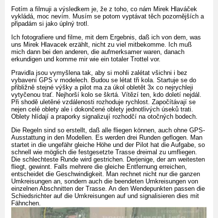
Fotím a filmuji a výsledkem je, že z toho, co nám Mirek Hlaváček
vykládá, moc nevím. Musím se potom vyptávat těch pozornějších a
připadám si jako úplný trotl.
Ich fotografiere und filme, mit dem Ergebnis, daß ich von dem, was
uns Mirek Hlavacek erzählt, nicht zu viel mitbekomme. Ich muß
mich dann bei den anderen, die aufmerksamer waren, danach
erkundigen und komme mir wie ein totaler Trottel vor.
Pravidla jsou vymyšlena tak, aby si mohli zalétat všichni i bez
vybavení GPS v modelech. Budou se létat tři kola. Startuje se do
přibližně stejné výšky a pilot ma za úkol obletět 3x co nejrychleji
vytyčenou trať. Nejhorší kolo se škrtá. Vítězí ten, kdo doletí nejdál.
Při shodě uletěné vzdálenosti rozhoduje rychlost. Započítávají se
nejen celé oblety ale i dokončené oblety jednotlivých úseků trati.
Oblety hlídají a praporky signalizují rozhodčí na otočných bodech.
Die Regeln sind so erstellt, daß alle fliegen können, auch ohne GPS-
Ausstattung in den Modellen. Es werden drei Runden geflogen. Man
startet in die ungefähr gleiche Höhe und der Pilot hat die Aufgabe, so
schnell wie möglich die festgesetzte Trasse dreimal zu umfliegen.
Die schlechteste Runde wird gestrichen. Derjenige, der am weitesten
fliegt, gewinnt. Falls mehrere die gleiche Entfernung erreichen,
entscheidet die Geschwindigkeit. Man rechnet nicht nur die ganzen
Umkreisungen an, sondern auch die beendeten Umkreisungen von
einzelnen Abschnitten der Trasse. An den Wendepunkten passen die
Schiedsrichter auf die Umkreisungen auf und signalisieren dies mit
Fähnchen.