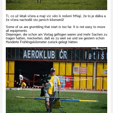
Ti, co už létali včera a mají víc věci k nošení frfňají, že to je dálka a
že včera nachodili sto jarních kilometrů!
Some of us are grumbling that start is too far. It is not easy to move
all equipments.
Diejenigen, die schon am Vortag geflogen waren und mehr Sachen zu
tragen hatten, meckerten, daß es zu weit sei und sie gestern schon
Hunderte Frühlingskilometer zurück-gelegt hätten.