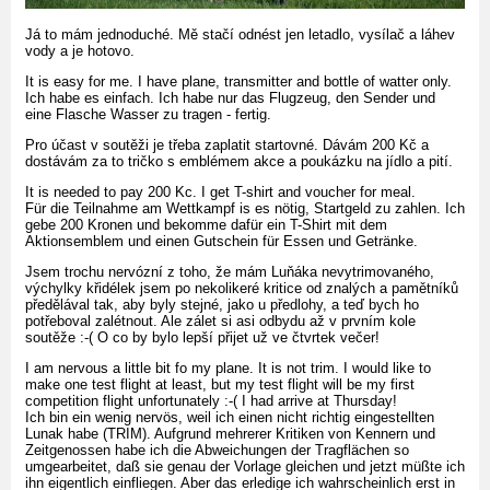
Já to mám jednoduché. Mě stačí odnést jen letadlo, vysílač a láhev
vody a je hotovo.
It is easy for me. I have plane, transmitter and bottle of watter only.
Ich habe es einfach. Ich habe nur das Flugzeug, den Sender und
eine Flasche Wasser zu tragen - fertig.
Pro účast v soutěži je třeba zaplatit startovné. Dávám 200 Kč a
dostávám za to tričko s emblémem akce a poukázku na jídlo a pití.
It is needed to pay 200 Kc. I get T-shirt and voucher for meal.
Für die Teilnahme am Wettkampf is es nötig, Startgeld zu zahlen. Ich
gebe 200 Kronen und bekomme dafür ein T-Shirt mit dem
Aktionsemblem und einen Gutschein für Essen und Getränke.
Jsem trochu nervózní z toho, že mám Luňáka nevytrimovaného,
výchylky křidélek jsem po nekolikeré kritice od znalých a pamětníků
předělával tak, aby byly stejné, jako u předlohy, a teď bych ho
potřeboval zalétnout. Ale zálet si asi odbydu až v prvním kole
soutěže :-( O co by bylo lepší přijet už ve čtvrtek večer!
I am nervous a little bit fo my plane. It is not trim. I would like to
make one test flight at least, but my test flight will be my first
competition flight unfortunately :-( I had arrive at Thursday!
Ich bin ein wenig nervös, weil ich einen nicht richtig eingestellten
Lunak habe (TRIM). Aufgrund mehrerer Kritiken von Kennern und
Zeitgenossen habe ich die Abweichungen der Tragflächen so
umgearbeitet, daß sie genau der Vorlage gleichen und jetzt müßte ich
ihn eigentlich einfliegen. Aber das erledige ich wahrscheinlich erst in