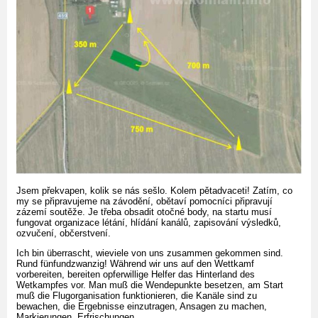
Jsem překvapen, kolik se nás sešlo. Kolem pětadvaceti! Zatím, co
my se připravujeme na závodění, obětaví pomocníci připravují
zázemí soutěže. Je třeba obsadit otočné body, na startu musí
fungovat organizace létání, hlídání kanálů, zapisování výsledků,
ozvučení, občerstvení.
Ich bin überrascht, wieviele von uns zusammen gekommen sind.
Rund fünfundzwanzig! Während wir uns auf den Wettkamf
vorbereiten, bereiten opferwillige Helfer das Hinterland des
Wetkampfes vor. Man muß die Wendepunkte besetzen, am Start
muß die Flugorganisation funktionieren, die Kanäle sind zu
bewachen, die Ergebnisse einzutragen, Ansagen zu machen,
Markierungen, Erfrischungen...