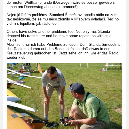
der ersten Wettkampfrunde (Deswegen wäre es besser gewesen,
schon am Donnerstag abend zu kommen!)
Nejen já řeším problémy. Standovi Šimečkovi spadlo rádio na zem
tak nešikovně, že se mu něco zlomilo v křížovém ovladači. Teď ho
vidím s lepidlem, jak rádio lepí.
Others have solve another problems too. Not only me. Standa
dropped his transmitter and he make some reparation with glue
inside.
Aber nicht nur ich habe Probleme zu lösen. Dem Standa Simecek ist
das Radio so dumm auf den Boden gefallen, daß etwas in der
Kreuzsteuerung gebrochen ist. Jetzt sehe ich ihn, wie er das Radio
wieder klebt.