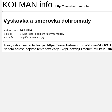
KOLMAN info
http://www.kolmanl.info
Výškovka a směrovka dohromady
publikováno:
14.3.2004
v sekci:
Výuka létání s rádiem řízenými modely
na stránce:
Nejdříve nasucho (1)
Trvalý odkaz na tento text je:
https://www.kolmanl.info?show=SHOW
Na této adrese najdete tento text vždy i když později změním strukturu s