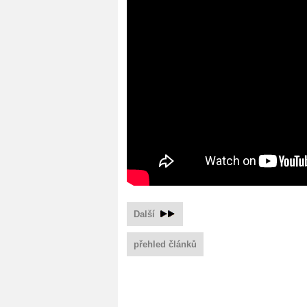
Další
přehled článků