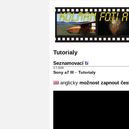
Tutorialy
Seznamovací
3.7.2026
-
Sony a7 III
Tutorialy
anglicky
možnost zapnout česk