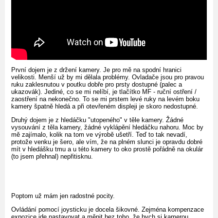
První dojem je z držení kamery. Je pro mě na spodní hranici
velikosti. Menší už by mi dělala problémy. Ovladače jsou pro pravou
ruku zaklesnutou v poutku dobře pro prsty dostupné (palec a
ukazovák). Jediné, co se mi nelíbí, je tlačítko MF - ruční ostření /
zaostření na nekonečno. To se mi prstem levé ruky na levém boku
kamery špatně hledá a při otevřeném displeji je skoro nedostupné.
Druhý dojem je z hledáčku "utopeného" v těle kamery. Žádné
vysouvání z těla kamery, žádné vyklápění hledáčku nahoru. Moc by
mě zajímalo, kolik na tom ve výrobě ušetří. Teď to tak nevadí,
protože venku je šero, ale vím, že na plném slunci je opravdu dobré
mít v hledášku tmu a u této kamery to oko prostě pořádně na okulár
(to jsem přehnal) nepřitisknu.
Poptom už mám jen radostné pocity.
Ovládání pomocí joysticku je docela šikovné. Zejména kompenzace
expozice jde nastavovat a měnit bez toho, že bych si kamerou