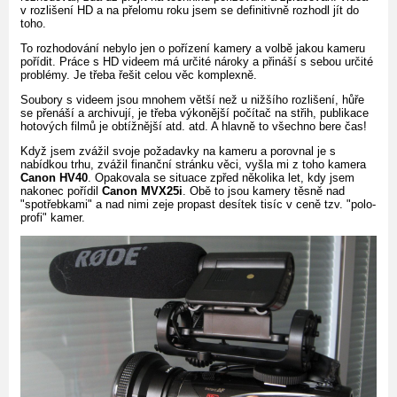
v rozlišení HD a na přelomu roku jsem se definitivně rozhodl jít do
toho.
To rozhodování nebylo jen o pořízení kamery a volbě jakou kameru
pořídit. Práce s HD videem má určité nároky a přináší s sebou určité
problémy. Je třeba řešit celou věc komplexně.
Soubory s videem jsou mnohem větší než u nižšího rozlišení, hůře
se přenáší a archivují, je třeba výkonější počítač na střih, publikace
hotových filmů je obtížnější atd. atd. A hlavně to všechno bere čas!
Když jsem zvážil svoje požadavky na kameru a porovnal je s
nabídkou trhu, zvážil finanční stránku věci, vyšla mi z toho kamera
Canon HV40
. Opakovala se situace zpřed několika let, kdy jsem
nakonec pořídil
Canon MVX25i
. Obě to jsou kamery těsně nad
"spotřebkami" a nad nimi zeje propast desítek tisíc v ceně tzv. "polo-
profi" kamer.