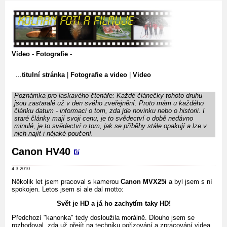
Video
-
Fotografie
-
titulní stránka
|
Fotografie a video
|
Video
Poznámka pro laskavého čtenáře: Každé článečky tohoto druhu
jsou zastaralé už v den svého zveřejnění. Proto mám u každého
článku datum - informaci o tom, zda jde novinku nebo o historii. I
staré články mají svoji cenu, je to svědectví o době nedávno
minulé, je to svědectví o tom, jak se příběhy stále opakují a lze v
nich najít i nějaké poučení.
Canon HV40
4.3.2010
Několik let jsem pracoval s kamerou
Canon MVX25i
a byl jsem s ní
spokojen. Letos jsem si ale dal motto:
Svět je HD a já ho zachytím taky HD!
Předchozí "kanonka" tedy dosloužila morálně. Dlouho jsem se
rozhodoval, zda už přejít na techniku pořizování a zpracování videa