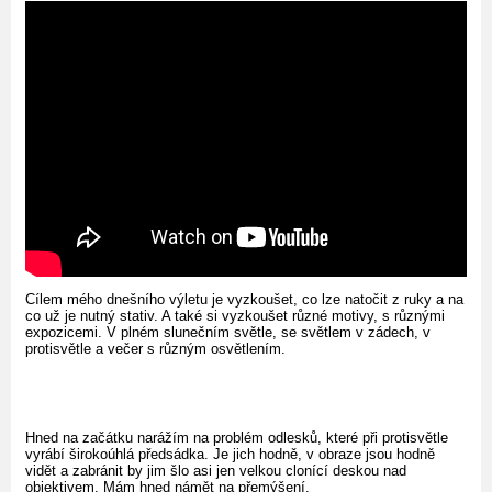
Cílem mého dnešního výletu je vyzkoušet, co lze natočit z ruky a na
co už je nutný stativ. A také si vyzkoušet různé motivy, s různými
expozicemi. V plném slunečním světle, se světlem v zádech, v
protisvětle a večer s různým osvětlením.
Hned na začátku narážím na problém odlesků, které při protisvětle
vyrábí širokoúhlá předsádka. Je jich hodně, v obraze jsou hodně
vidět a zabránit by jim šlo asi jen velkou clonící deskou nad
objektivem. Mám hned námět na přemýšení.