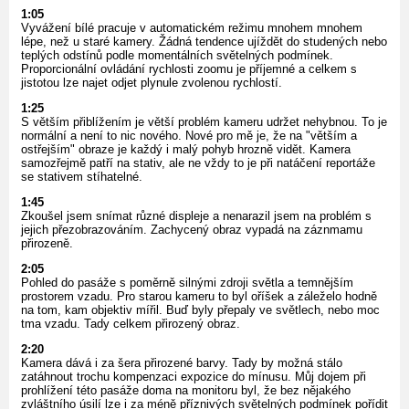
1:05
Vyvážení bílé pracuje v automatickém režimu mnohem mnohem
lépe, než u staré kamery. Žádná tendence ujíždět do studených nebo
teplých odstínů podle momentálních světelných podmínek.
Proporcionální ovládání rychlosti zoomu je příjemné a celkem s
jistotou lze najet odjet plynule zvolenou rychlostí.
1:25
S větším přiblížením je větší problém kameru udržet nehybnou. To je
normální a není to nic nového. Nové pro mě je, že na "větším a
ostřejším" obraze je každý i malý pohyb hrozně vidět. Kamera
samozřejmě patří na stativ, ale ne vždy to je při natáčení reportáže
se stativem stíhatelné.
1:45
Zkoušel jsem snímat různé displeje a nenarazil jsem na problém s
jejich přezobrazováním. Zachycený obraz vypadá na záznmamu
přirozeně.
2:05
Pohled do pasáže s poměrně silnými zdroji světla a temnějším
prostorem vzadu. Pro starou kameru to byl oříšek a záleželo hodně
na tom, kam objektiv mířil. Buď byly přepaly ve světlech, nebo moc
tma vzadu. Tady celkem přirozený obraz.
2:20
Kamera dává i za šera přirozené barvy. Tady by možná stálo
zatáhnout trochu kompenzaci expozice do mínusu. Můj dojem při
prohlížení této pasáže doma na monitoru byl, že bez nějakého
zvláštního úsilí lze i za méně příznivých světelných podmínek pořídit