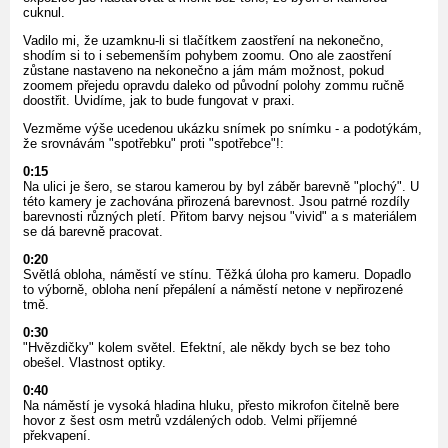
cuknul.
Vadilo mi, že uzamknu-li si tlačítkem zaostření na nekonečno,
shodím si to i sebemenším pohybem zoomu. Ono ale zaostření
zůstane nastaveno na nekonečno a jám mám možnost, pokud
zoomem přejedu opravdu daleko od původní polohy zommu ručně
doostřit. Uvidíme, jak to bude fungovat v praxi.
Vezměme výše ucedenou ukázku snímek po snímku - a podotýkám,
že srovnávám "spotřebku" proti "spotřebce"!:
0:15
Na ulici je šero, se starou kamerou by byl záběr barevně "plochý". U
této kamery je zachována přirozená barevnost. Jsou patrné rozdíly
barevnosti různých pletí. Přitom barvy nejsou "vivid" a s materiálem
se dá barevně pracovat.
0:20
Světlá obloha, náměstí ve stínu. Těžká úloha pro kameru. Dopadlo
to výborně, obloha není přepálení a náměstí netone v nepřirozené
tmě.
0:30
"Hvězdičky" kolem světel. Efektní, ale někdy bych se bez toho
obešel. Vlastnost optiky.
0:40
Na náměstí je vysoká hladina hluku, přesto mikrofon čitelně bere
hovor z šest osm metrů vzdálených odob. Velmi příjemné
překvapení.