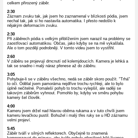
celkem přirozený záběr.
2:30
Záznam zvuku tak, jak jsem ho zaznamenal v blízkosti pódia, jsem
nechal tak, jak si ho nastavila automatika. I přesto nedošlo k
nějakým deformacím zvuku.
2:30
Při záběrech pódia s velkým přiblížením jsem narazil na problémy se
zaostřovací automatikou. Občas, jako kdyby se na mě vykašlala.
Ale o tom později podrobněji. V tomto videu jsem to vystřihl.
2:60
V záběru se projevují drncnutí od kolemjdoucích. Kamera je lehká a
tak se snadno i malý náraz přenese až do záběru.
3:05
Pohybuje-li se v záběru všechno, nedá se záběr skoro použít. "Trhá"
to oči. Odělal jsem pamoráma nejdříve trochu rychleji, ale to bylo
úplně nečitelné. Pomaleší pohyb to trochu vylepšil, ale raději se
takovým záběrům vyhnout. Pomohlo by, kdyby ve směru pohybu
kamery šel člověk.
4:00
Kameru jsem držel nad hlavou oběma rukama a v tuto chvíli jsem
kameru levačkou pustil. Bohužel i malý třes ruky se u HD záznamu
velmi projeví.
5:45
Záběr tváří v silných reflektorech. Obyčejně to znamená
kompenzovat do mínusu, aby tváře nebyly přepálené bílé lívance.