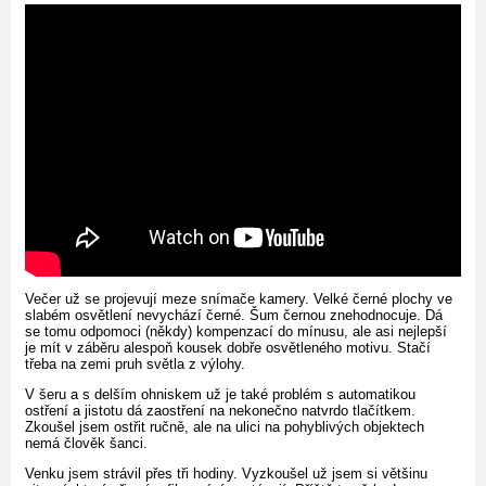
Večer už se projevují meze snímače kamery. Velké černé plochy ve
slabém osvětlení nevychází černé. Šum černou znehodnocuje. Dá
se tomu odpomoci (někdy) kompenzací do mínusu, ale asi nejlepší
je mít v záběru alespoň kousek dobře osvětleného motivu. Stačí
třeba na zemi pruh světla z výlohy.
V šeru a s delším ohniskem už je také problém s automatikou
ostření a jistotu dá zaostření na nekonečno natvrdo tlačítkem.
Zkoušel jsem ostřit ručně, ale na ulici na pohyblivých objektech
nemá člověk šanci.
Venku jsem strávil přes tři hodiny. Vyzkoušel už jsem si většinu