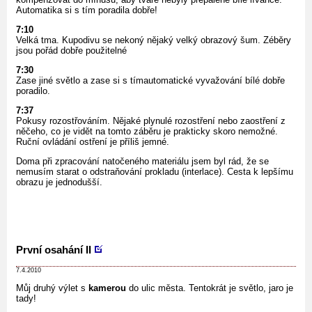
Automatika si s tím poradila dobře!
7:10
Velká tma. Kupodivu se nekoný nějaký velký obrazový šum. Zéběry
jsou pořád dobře použitelné
7:30
Zase jiné světlo a zase si s tímautomatické vyvažování bílé dobře
poradilo.
7:37
Pokusy rozostřováním. Nějaké plynulé rozostření nebo zaostření z
něčeho, co je vidět na tomto záběru je prakticky skoro nemožné.
Ruční ovládání ostření je příliš jemné.
Doma při zpracování natočeného materiálu jsem byl rád, že se
nemusím starat o odstraňování prokladu (interlace). Cesta k lepšímu
obrazu je jednodušší.
První osahání II
7.4.2010
Můj druhý výlet s
kamerou
do ulic města. Tentokrát je světlo, jaro je
tady!