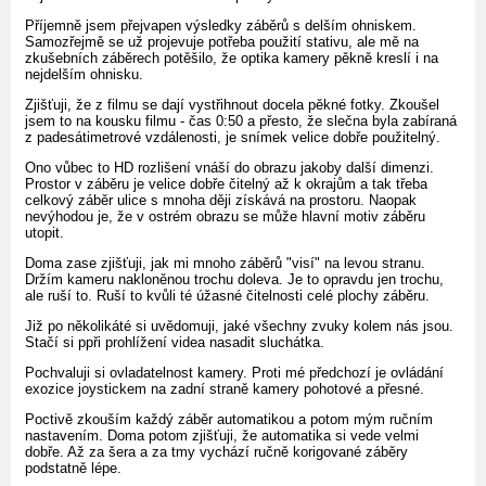
Příjemně jsem přejvapen výsledky záběrů s delším ohniskem.
Samozřejmě se už projevuje potřeba použití stativu, ale mě na
zkušebních záběrech potěšilo, že optika kamery pěkně kreslí i na
nejdelším ohnisku.
Zjišťuji, že z filmu se dají vystřihnout docela pěkné fotky. Zkoušel
jsem to na kousku filmu - čas 0:50 a přesto, že slečna byla zabíraná
z padesátimetrové vzdálenosti, je snímek velice dobře použitelný.
Ono vůbec to HD rozlišení vnáší do obrazu jakoby další dimenzi.
Prostor v záběru je velice dobře čitelný až k okrajům a tak třeba
celkový záběr ulice s mnoha ději získává na prostoru. Naopak
nevýhodou je, že v ostrém obrazu se může hlavní motiv záběru
utopit.
Doma zase zjišťuji, jak mi mnoho záběrů "visí" na levou stranu.
Držím kameru nakloněnou trochu doleva. Je to opravdu jen trochu,
ale ruší to. Ruší to kvůli té úžasné čitelnosti celé plochy záběru.
Již po několikáté si uvědomuji, jaké všechny zvuky kolem nás jsou.
Stačí si ppři prohlížení videa nasadit sluchátka.
Pochvaluji si ovladatelnost kamery. Proti mé předchozí je ovládání
exozice joystickem na zadní straně kamery pohotové a přesné.
Poctivě zkouším každý záběr automatikou a potom mým ručním
nastavením. Doma potom zjišťuji, že automatika si vede velmi
dobře. Až za šera a za tmy vychází ručně korigované záběry
podstatně lépe.