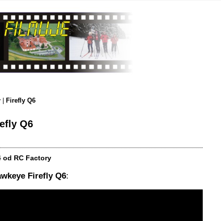
y
|
Firefly Q6
efly Q6
4 od RC Factory
wkeye Firefly Q6
: