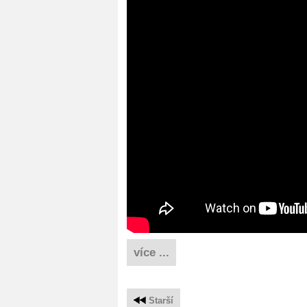
více ...
Starší