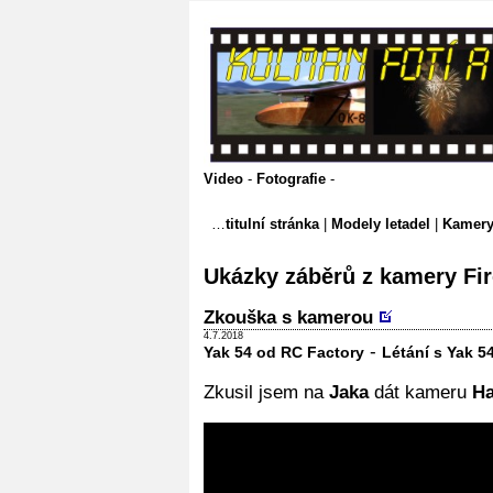
Video
-
Fotografie
-
titulní stránka
|
Modely letadel
|
Kamer
Ukázky záběrů z kamery Fir
Zkouška s kamerou
4.7.2018
-
Yak 54 od RC Factory
Létání s Yak 5
Zkusil jsem na
Jaka
dát kameru
Ha