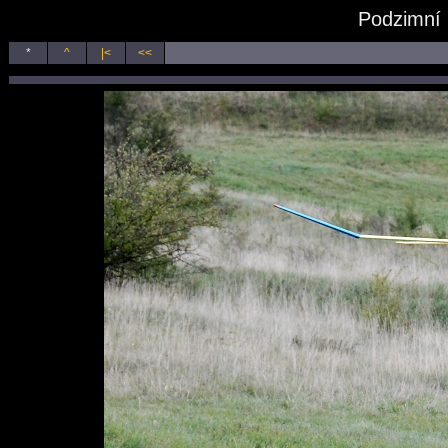
Podzimní 
*
^
|<
<<