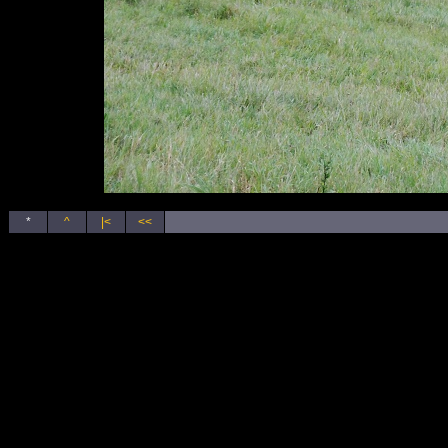
*
^
|<
<<