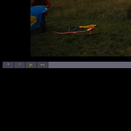
*
^
|<
<<