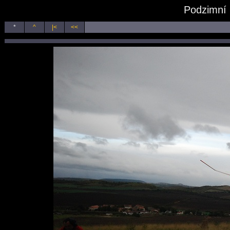
Podzimní 
*
^
|<
<<