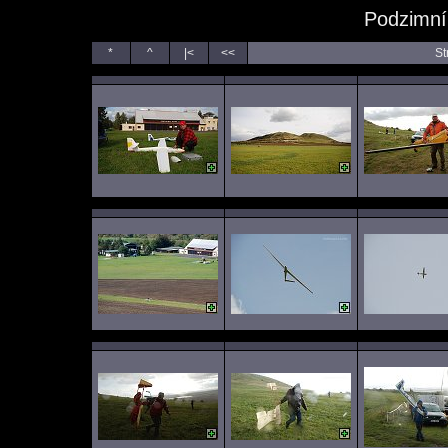
Podzimní
*
^
|<
<<
St