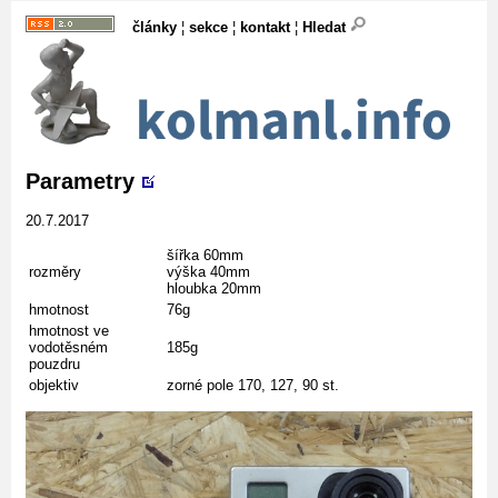
články
¦
sekce
¦
kontakt
¦
Hledat
Parametry
20.7.2017
šířka 60mm
rozměry
výška 40mm
hloubka 20mm
hmotnost
76g
hmotnost ve
vodotěsném
185g
pouzdru
objektiv
zorné pole 170, 127, 90 st.