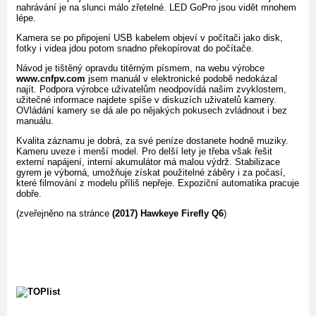
nahrávání je na slunci málo zřetelné. LED GoPro jsou vidět mnohem
lépe.
Kamera se po připojení USB kabelem objeví v počítači jako disk,
fotky i videa jdou potom snadno překopírovat do počítače.
Návod je tištěný opravdu titěrným písmem, na webu výrobce
www.cnfpv.com
jsem manuál v elektronické podobě nedokázal
najít. Podpora výrobce uživatelům neodpovídá našim zvyklostem,
užitečné informace najdete spíše v diskuzích uživatelů kamery.
OVládání kamery se dá ale po nějakých pokusech zvládnout i bez
manuálu.
Kvalita záznamu je dobrá, za své peníze dostanete hodně muziky.
Kameru uveze i menší model. Pro delší lety je třeba však řešit
externí napájení, interní akumulátor má malou výdrž. Stabilizace
gyrem je výborná, umožňuje získat použitelné záběry i za počasí,
které filmování z modelu příliš nepřeje. Expoziční automatika pracuje
dobře.
(zveřejněno na stránce
(2017) Hawkeye Firefly Q6
)