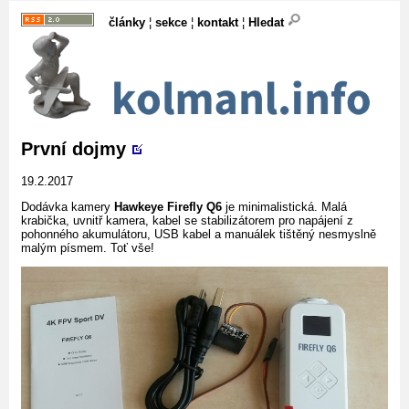
články
¦
sekce
¦
kontakt
¦
Hledat
První dojmy
19.2.2017
Dodávka kamery
Hawkeye Firefly Q6
je minimalistická. Malá
krabička, uvnitř kamera, kabel se stabilizátorem pro napájení z
pohonného akumulátoru, USB kabel a manuálek tištěný nesmyslně
malým písmem. Toť vše!