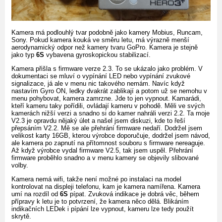
Kamera má podlouhlý tvar podobně jako kamery Mobius, Runcam,
Sony. Pokud kamera kouká ve směru letu, má výrazně menší
aerodynamický odpor než kamery tvaru GoPro. Kamera je stejně
jako typ
6S
vybavena gyroskopickou stabilizací.
Kamera přišla s firmware verze 2.3. To se ukázalo jako problém. V
dokumentaci se mluví o vypínání LED nebo vypínání zvukové
signalizace, já ale v menu nic takového nemám. Navíc když
nastavím Gyro ON, ledky dvakrát zablikají a potom už se nemohu v
menu pohybovat, kamera zamrzne. Jde to jen vypnout. Kamarádi,
kteří kameru taky pořídili, ovládají kameru v pohodě. Měli ve svých
kamerách nižší verzi a snadno si do kamer nahráli verzi 2.2. Ta moje
V2.3 je opravdu nějaký úlet a našel jsem diskuzi, kde to řeší
přepsáním V2.2. Mě se ale přehrání firmware nedaří. Dodržel jsem
velikost karty 16GB, kterou výrobce doporučuje, dodržel jsem návod,
ale kamera po zapnutí na přítomnost souboru s firmware nereaguje.
Až když výrobce vydal firmware V2.5, tak jsem uspěl. Přehrání
firmware proběhlo snadno a v menu kamery se objevily slibované
volby.
Kamera nemá wifi, takže není možné po instalaci na model
kontrolovat na displeji telefonu, kam je kamera namířena. Kamera
umí na rozdíl od
6S
pípat. Zvuková indikace je dobrá věc, během
přípravy k letu je to potvrzení, že kamera něco dělá. Blikáním
indikačních LEDek i pípání lze vypnout, kameru lze tedy použít
skrytě.