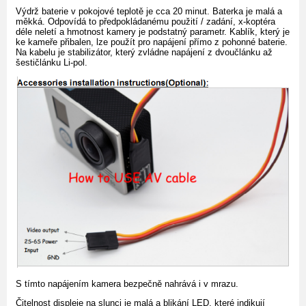
Výdrž baterie v pokojové teplotě je cca 20 minut. Baterka je malá a
měkká. Odpovídá to předpokládanému použití / zadání, x-koptéra
déle neletí a hmotnost kamery je podstatný parametr. Kablík, který je
ke kameře přibalen, lze použít pro napájení přímo z pohonné baterie.
Na kabelu je stabilizátor, který zvládne napájení z dvoučlánku až
šestičlánku Li-pol.
S tímto napájením kamera bezpečně nahrává i v mrazu.
Čitelnost displeje na slunci je malá a blikání LED, které indikují