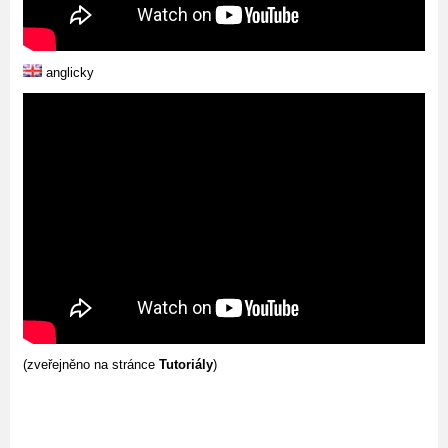
anglicky
(zveřejněno na stránce
Tutoriály
)