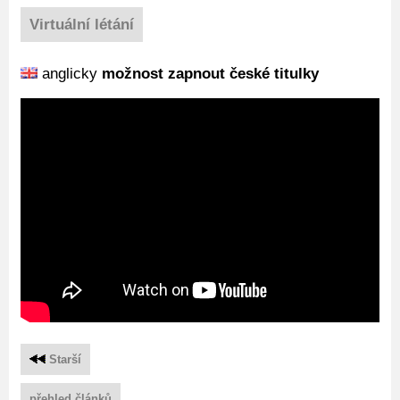
Virtuální létání
anglicky
možnost zapnout české titulky
Starší
přehled článků