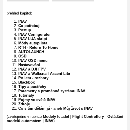
přehled kapitol:
INAV
Co potřebuji
Postup
INAV Configurator
INAV LUA skript
Módy autopilota
RTH - Return To Home
AUTOLAUNCH
OSD
INAV OSD menu
Nastavování
INAV a DJI FPV
INAV a Walksnail Ascent Lite
Po letu - rozbory
Blackbox
Tipy a postřehy
Parametry a proměnné systému INAV
Tutorialy
Pojmy ve světě INAV
Zdroje
Co s tím dělám já - aneb Můj život s INAV
(zveřejněno v rubrice
Modely letadel
|
Flight Controllery - Ovládání
modelů automatem
|
INAV
)