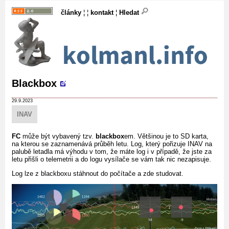
články
¦ ¦
kontakt
¦
Hledat
Blackbox
29.9.2023
INAV
FC
může být vybavený tzv.
blackbox
em. Většinou je to SD karta,
na kterou se zaznamenává průběh letu. Log, který pořizuje INAV na
palubě letadla má výhodu v tom, že máte log i v případě, že jste za
letu přišli o telemetrii a do logu vysílače se vám tak nic nezapisuje.
Log lze z blackboxu stáhnout do počítače a zde studovat.