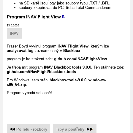
na SD kartě jsou logy jako soubory typu
.TXT
/
.BFL
soubory zkopírovat do PC, třeba Total Commanderem
Program INAV Flight View
15.5.2026
INAV
Fraser Boyd vyvinul program
INAV Flight View
, kterým lze
analyzovat log
zaznamenaný v
Blackbox
program je ke stažení zde:
github.com/INAV-Flight-View
Je třeba mít program
INAV Blackbox tools 9.0.0
. Ten stáhnete zde:
github.com/iNavFlight/blackbox-tools
Pro Windows jsem stáhl
blackbox-tools-9.0.0_windows-
x86_64.zip
.
Program vypadá schopně!
Po letu - rozbory
Tipy a postřehy