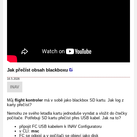
Jak přečíst obsah blackboxu
16.5.2026
INAV
Můj
flight kontroler
má v sobě jako blackbox SD kartu. Jak log z
karty přečíst?
Nemohu ze svého letadla kartu jednoduše vyndat a vložit do čtečky
počítače. Potřebuji SD kartu přečíst přes USB kabel. Jak na to?
připojit FC USB kabelem k INAV Configuratoru
v CLI:
msc
FC se odpojí a v počítači se objeví jako disk