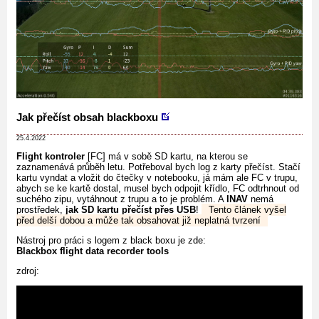
Jak přečíst obsah blackboxu
25.4.2022
Flight kontroler
[FC] má v sobě SD kartu, na kterou se
zaznamenává průběh letu. Potřeboval bych log z karty přečíst. Stačí
kartu vyndat a vložit do čtečky v notebooku, já mám ale FC v trupu,
abych se ke kartě dostal, musel bych odpojit křídlo, FC odtrhnout od
suchého zipu, vytáhnout z trupu a to je problém. A
INAV
nemá
prostředek,
jak SD kartu přečíst přes USB
!
Tento článek vyšel
před delší dobou a může tak obsahovat již neplatná tvrzení
Nástroj pro práci s logem z black boxu je zde:
Blackbox flight data recorder tools
zdroj: