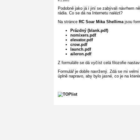
9.1.2005
Podobně jako já i jiní se zabývali návrhem n
rádia. Co se dá na Internetu nalézt?
Na stránce
RC Soar Mika Shellima
jsou for
Prázdný (blank.pdf)
nomixers.pdf
elevator.pdf
crow.pdf
launch.pdf
aileron.pdf
Z formuláře se dá vyčíst celá filozofie nastav
Formulář je dobře navržený. Zdá se mi velmi p
úplně napravo, aby bylo jasné, co je na kter