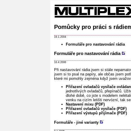
Pomůcky pro práci s rádie
19.1.2004
Formuláře pro nastavování rádia
Formuláře pro nastavování rádia
16.4.2006
Při nastavování rádia jsem si stále nepamato
jsem si to psal na papíry, ale občas jsem po
které mi pomohly zejména když jsem uvažoval,
Přiřazení ovladačů vysílače ovláda
jednotlivých ovladačů, přepínačů. Už
dlohé době, co jste s modelem nelétali
venku na cizím letišti nervózní, tak 
Nastavení mixu (PDF)
Přiřazení ovladačů vysílače (PDF)
Přiřazení výstupů přijímače (PDF)
Formuláře - jiné varianty