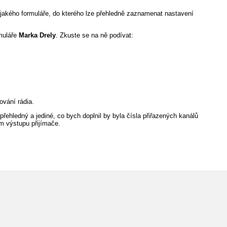
ějakého formuláře, do kterého lze přehledně zaznamenat nastavení
muláře
Marka Drely
. Zkuste se na ně podívat:
ování rádia.
řehledný a jediné, co bych doplnil by byla čísla přiřazených kanálů
ém výstupu přijímače.