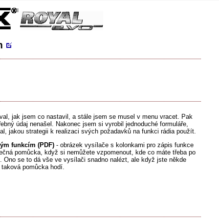
m
val, jak jsem co nastavil, a stále jsem se musel v menu vracet. Pak
třebný údaj nenašel. Nakonec jsem si vyrobil jednoduché formuláře,
 jakou strategii k realizaci svých požadavků na funkci rádia použít.
ným funkcím (PDF)
- obrázek vysílače s kolonkami pro zápis funkce
itečná pomůcka, když si nemůžete vzpomenout, kde co máte třeba po
. Ono se to dá vše ve vysílači snadno nalézt, ale když jste někde
se taková pomůcka hodí.