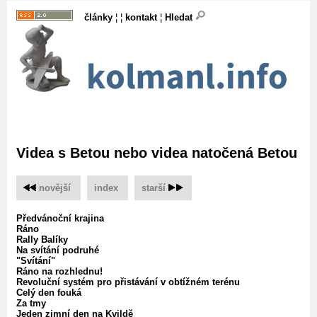
články
¦ ¦
kontakt
¦
Hledat
Videa s Betou nebo videa natočená Betou
novější
‌
index
‌
starší
Předvánoční krajina
Ráno
Rally Balíky
Na svítání podruhé
"Svítání"
Ráno na rozhlednu!
Revoluční systém pro přistávání v obtížném terénu
Celý den fouká
Za tmy
Jeden zimní den na Kvildě