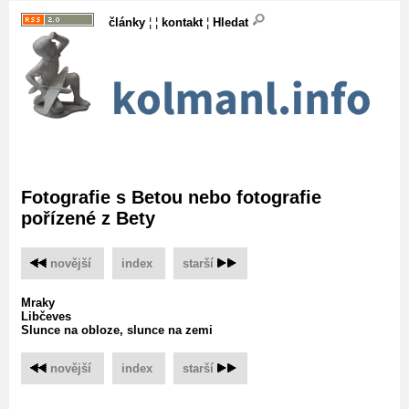
články
¦ ¦
kontakt
¦
Hledat
Fotografie s Betou nebo fotografie
pořízené z Bety
novější
‌
index
‌
starší
Mraky
Libčeves
Slunce na obloze, slunce na zemi
novější
‌
index
‌
starší