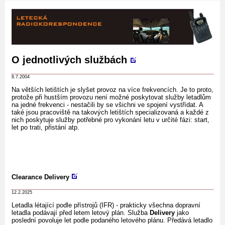
O jednotlivých službách
8.7.2004
Na větších letištích je slyšet provoz na více frekvencích. Je to proto,
protože při hustším provozu není možné poskytovat služby letadlům
na jedné frekvenci - nestačili by se všichni ve spojení vystřídat. A
také jsou pracoviště na takových letištích specializovaná a každé z
nich poskytuje služby potřebné pro vykonání letu v určité fázi: start,
let po trati, přistání atp.
Clearance Delivery
12.2.2025
Letadla létající podle přístrojů (IFR) - prakticky všechna dopravní
letadla podávají před letem letový plán. Služba
Delivery
jako
poslední povoluje let podle podaného letového plánu. Předává letadlo