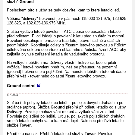
službě
Ground
.
Poslechem této služby se tedy dozvíte, kam to které letadlo letí.
Většina "delivery" frekvencí je v pásmech 118.000-121.975, 123.625-
128.825, a 132.025-136.975 MHz.
Služba vydává letové povolení - ATC clearance posádkám letadel
před odletem. Piloti žádají o povolení k letu před spuštěním motorů.
Povolení obsahuje informace o trati letu, letové hladině a dalších
podmínkách. Koordinuje odlety s řízením letového provozu s řídícími
odletového sektoru departure a oblastního střediska řízení ACC, aby
zajistila plynulé zařazení letadla do vzdušného prostoru.
Na velkých letištích má Delivery vlastní frekvenci, kde si piloti
vyžádají letové povolení předtím, než se přesunou na pozemní
(ground) frekvenci pro pojíždění. Na menších letištích tuto roli často
přebírá věž - tower nebo oblastní řízení letového provozu.
Ground control
8.7.2004
Služba řídí pohyby letadel po letišti - po pojezdových drahách a po
stojánce (apron). Služba
Ground
přebírá při odletu letadlo od služby
Delivery
. Povoluje nahazování motorů a vytlačování ze stání.
Povoluje pojíždění po letišti. Určuje, po jakých pojížděcích drahách
se má letadlo pohybovat a kam má dojet. Nakonec předává letadlo
službě
Tower
.
Při příletu naopak. Přebírá letadlo od služby
Tower
. Povoluje