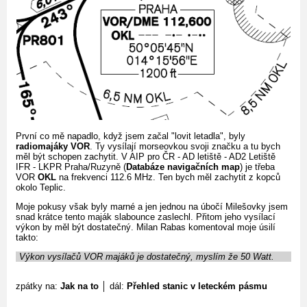
První co mě napadlo, když jsem začal "lovit letadla", byly
radiomajáky VOR
. Ty vysílají morseovkou svoji značku a tu bych
měl být schopen zachytit. V AIP pro ČR - AD letiště - AD2 Letiště
IFR - LKPR Praha/Ruzyně (
Databáze navigačních map
) je třeba
VOR
OKL
na frekvenci 112.6 MHz. Ten bych měl zachytit z kopců
okolo Teplic.
Moje pokusy však byly marné a jen jednou na úbočí Milešovky jsem
snad krátce tento maják slabounce zaslechl. Přitom jeho vysílací
výkon by měl být dostatečný. Milan Rabas komentoval moje úsilí
takto:
Výkon vysílačů VOR majáků je dostatečný, myslím že 50 Watt.
zpátky na:
Jak na to
│ dál:
Přehled stanic v leteckém pásmu