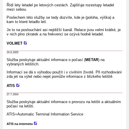
Řídí lety letadel po letových cestách. Zajišťuje rozestupy letadel
mezi sebou.
Poslechem této služby se tedy dozvíte, kde je (poloha, výška) a
kam to které letadlo letí.
Je to na poslouchání asi nejtěžší kanál. Relace jsou velmi krátké, je
v nich plno zkratek a na frekvenci se ozývá hodně letadel.
VOLMET
19.6.2005
Služba poskytuje aktuální informace o počasí (
METAR
) na
vybraných letištích.
Informací se dá s výhodou použít i v civilním životě. Při rozhodování
zda jet na výlet nebo nejet pomůže informace z blízkého letiště.
ATIS
27.7.2004
Služba poskytuje aktuální informace o provozu na letišti a aktuálním
počasí na letišti.
ATIS=Automatic Terminal Information Service
ATIS na internetu