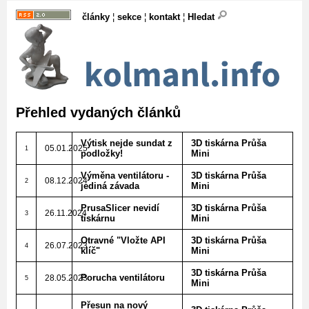
články
¦
sekce
¦
kontakt
¦
Hledat
Přehled vydaných článků
Výtisk nejde sundat z
3D tiskárna Průša
05.01.2025
1
podložky!
Mini
Výměna ventilátoru -
3D tiskárna Průša
08.12.2024
2
jediná závada
Mini
PrusaSlicer nevidí
3D tiskárna Průša
26.11.2024
3
tiskárnu
Mini
Otravné "Vložte API
3D tiskárna Průša
26.07.2023
4
klíč"
Mini
3D tiskárna Průša
Porucha ventilátoru
28.05.2023
5
Mini
Přesun na nový