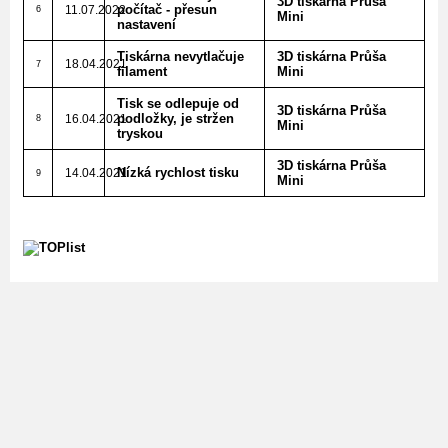
3D tiskárna Průša
počítač - přesun
11.07.2022
6
Mini
nastavení
Tiskárna nevytlačuje
3D tiskárna Průša
18.04.2021
7
filament
Mini
Tisk se odlepuje od
3D tiskárna Průša
podložky, je stržen
16.04.2021
8
Mini
tryskou
3D tiskárna Průša
Nízká rychlost tisku
14.04.2021
9
Mini