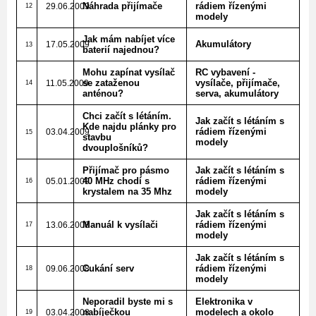
Náhrada přijímače
rádiem řízenými
29.06.2009
12
modely
Jak mám nabíjet více
Akumulátory
17.05.2009
13
baterií najednou?
Mohu zapínat vysílač
RC vybavení -
se zataženou
vysílače, přijímače,
11.05.2009
14
anténou?
serva, akumulátory
Chci začít s létáním.
Jak začít s létáním s
Kde najdu plánky pro
rádiem řízenými
03.04.2009
15
stavbu
modely
dvouplošníků?
Přijímač pro pásmo
Jak začít s létáním s
40 MHz chodí s
rádiem řízenými
05.01.2009
16
krystalem na 35 Mhz
modely
Jak začít s létáním s
Manuál k vysílači
rádiem řízenými
13.06.2008
17
modely
Jak začít s létáním s
Cukání serv
rádiem řízenými
09.06.2008
18
modely
Neporadil byste mi s
Elektronika v
nabíječkou
modelech a okolo
03.04.2008
19