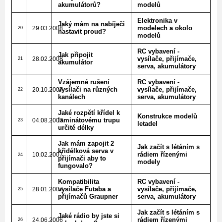
akumulátorů?
modelů
Elektronika v
Jaký mám na nabíječi
modelech a okolo
29.03.2008
20
nastavit proud?
modelů
RC vybavení -
Jak připojit
vysílače, přijímače,
28.02.2008
21
akumulátor
serva, akumulátory
Vzájemné rušení
RC vybavení -
vysílači na různých
vysílače, přijímače,
20.10.2007
22
kanálech
serva, akumulátory
Jaké rozpětí křídel k
Konstrukce modelů
laminátovému trupu
04.08.2007
23
letadel
určité délky
Jak mám zapojit 2
Jak začít s létáním s
křidélková serva v
rádiem řízenými
10.02.2007
24
přijímači aby to
modely
fungovalo?
Kompatibilita
RC vybavení -
vysílače Futaba a
vysílače, přijímače,
28.01.2007
25
přijímačů Graupner
serva, akumulátory
Jak začít s létáním s
Jaké rádio by jste si
rádiem řízenými
24.06.2006
26