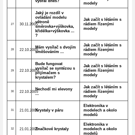
vybral dnes?
modely
Jaký je rozdíl v
ovládání modelu
Jak začít s létáním s
větroně
rádiem řízenými
30.11.2005
27
směrovka+výškovka,
modely
křidélka+výškovka ...
?
Jak začít s létáním s
Mám vysílač s dvojím
rádiem řízenými
22.10.2005
28
směšováním ...
modely
Bude fungovat
Jak začít s létáním s
vysílač se syntézou s
rádiem řízenými
22.10.2005
29
přijímačem s
modely
krystalem?
Jak začít s létáním s
Nechodí mi elevony
rádiem řízenými
22.10.2005
30
...
modely
Elektronika v
Krystaly v páru
modelech a okolo
21.01.2005
31
modelů
Elektronika v
Značkové krystaly
modelech a okolo
21.01.2005
32
modelů