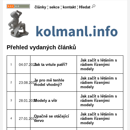
články
¦
sekce
¦
kontakt
¦
Hledat
Přehled vydaných článků
Jak začít s létáním s
Jak ta vrtule patří?
rádiem řízenými
04.07.2025
1
modely
Jak začít s létáním s
Je pro mě tenhle
rádiem řízenými
23.08.2012
2
model vhodný?
modely
Jak začít s létáním s
Modely a vítr
rádiem řízenými
28.01.2012
3
modely
Jak začít s létáním s
Opačně se otáčející
rádiem řízenými
27.01.2012
4
servo
modely