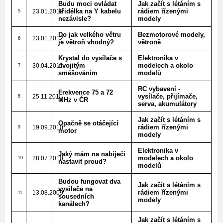
Budu moci ovládat
Jak začít s létáním s
křidélka na Y kabelu
rádiem řízenými
23.01.2012
5
nezávisle?
modely
Do jak velkého větru
Bezmotorové modely,
23.01.2012
6
je větroň vhodný?
větroně
Krystal do vysílače s
Elektronika v
dvojitým
modelech a okolo
30.04.2011
7
směšováním
modelů
RC vybavení -
Frekvence 75 a 72
vysílače, přijímače,
25.11.2010
8
MHz v ČR
serva, akumulátory
Jak začít s létáním s
Opačně se otáčející
rádiem řízenými
19.09.2010
9
motor
modely
Elektronika v
Jaký mám na nabíječi
modelech a okolo
28.07.2010
10
nastavit proud?
modelů
Budou fungovat dva
Jak začít s létáním s
vysílače na
rádiem řízenými
13.08.2009
11
sousedních
modely
kanálech?
Jak začít s létáním s