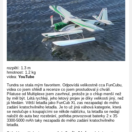
rozpětí: 1.3 m
hmotnost: 1.2 kg
videa:
YouTube
Tundra se stala mým favoritem. Odpovídá velikostně cca FunCubu,
videa co jsem shlédl a recenze co jsem prostudoval ji chválí.
Pilatuse od Multiplexe jsem zavrhnul, protože je o chlup menší než
by měl být. Létá rychleji, jeho letový projev je díky velikosti jiný, než
já hledám. Větší letadla jako FunCub XL zas nezapadají do mého
zadání kratochvilného letadla. Je to už jiná váhová kategorie, která
se neslučuje s koupajícími se někde nablízku, ta letadla se nedají
naložit do auta bez rozebrání, potřeba provozovat baterky 2 x 3S
3300-5000 mAh taky nezapadá do mého zadání kratochvilného
letadla.