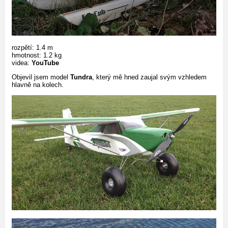
rozpětí: 1.4 m
hmotnost: 1.2 kg
videa:
YouTube
Objevil jsem model
Tundra
, který mě hned zaujal svým vzhledem
hlavně na kolech.