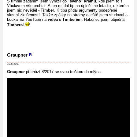
S tímhle zadáním jsem vyrazil do
"svého" krámu
, kde jsem to s
Václavem vše probral. A ten mi dal tip na úplně jiné letadlo, o kterém
jsem nic nevěděl -
Timber
. K tipu přidal argumenty podepřené
vlastní zkušeností. Takže zpátky na stromy a ještě jsem studoval a
koukal na YouTube na
videa s Timberem
. Nakonec jsem objednal
Timbera
!
Graupner
10.8.2017
Graupner
příchází 8/2017 se svou troškou do mlýna: