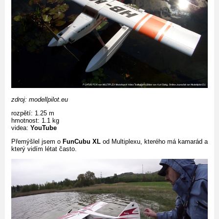
zdroj: modellpilot.eu
rozpětí: 1.25 m
hmotnost: 1.1 kg
videa:
YouTube
Přemýšlel jsem o
FunCubu XL
od Multiplexu, kterého má kamarád a
který vidím létat často.