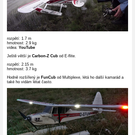
rozpětí: 1.7 m
hmotnost: 2.9 kg
videa:
YouTube
Ještě větší je
Carbon-Z Cub
od E-flite.
rozpětí: 2.15 m
hmotnost: 3.7 kg
Hodně rozšířený je
FunCub
od Multiplexe, létá ho další kamarád a
také ho vidám létat často.