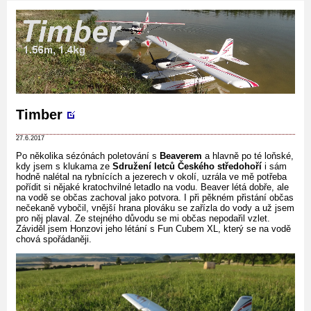
Timber
27.6.2017
Po několika sézónách poletování s
Beaverem
a hlavně po té loňské,
kdy jsem s klukama ze
Sdružení letců Českého středohoří
i sám
hodně nalétal na rybnících a jezerech v okolí, uzrála ve mě potřeba
pořídit si nějaké kratochvilné letadlo na vodu. Beaver létá dobře, ale
na vodě se občas zachoval jako potvora. I při pěkném přistání občas
nečekaně vybočil, vnější hrana plováku se zařízla do vody a už jsem
pro něj plaval. Ze stejného důvodu se mi občas nepodařil vzlet.
Záviděl jsem Honzovi jeho létání s Fun Cubem XL, který se na vodě
chová spořádaněji.