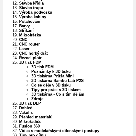
Stavba křídla
Stavba trupu
Výroba podvozku
Výroba kabiny
Potahování
Barvy
Stříkání
Mikrofrézka
CNC
CNC router
Laser
CNC horký drát
Řezací plotr
3D tisk FDM
3D tisk FDM
Poznámky k 3D tisku
3D tiskárna Průša Mini
3D tiskárna Bambu Lab P2S
Co se děje v 3D tisku
Tipy pro práci s 3D tiskem
3D tiskárna - Co s tím dělám
Zdroje
3D tisk DLP
Dohled
Vakulis
Přehled materiálů
Mikrořadiče
Fusion 360
Videa s modelářskými dílenskými postupy
Tipy pro dílnu