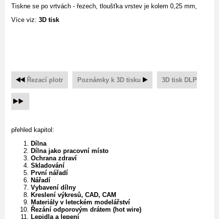
Tiskne se po vrtvách - řezech, tloušťka vrstev je kolem 0,25 mm,
Více viz:
3D tisk
Řezací plotr
Poznámky k 3D tisku
3D tisk DLP
přehled kapitol:
Dílna
Dílna jako pracovní místo
Ochrana zdraví
Skladování
První nářadí
Nářadí
Vybavení dílny
Kreslení výkresů, CAD, CAM
Materiály v leteckém modelářství
Řezání odporovým drátem (hot wire)
Lepidla a lepení