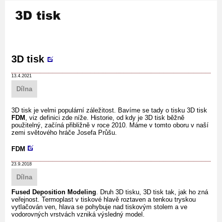
3D tisk
13.4.2021
Dílna
3D tisk je velmi populární záležitost. Bavíme se tady o tisku 3D tisk
FDM
, viz definici zde níže. Historie, od kdy je 3D tisk běžně
použitelný, začíná přibližně v roce 2010. Máme v tomto oboru v naší
zemi světového hráče Josefa Průšu.
FDM
23.9.2018
Dílna
Fused Deposition Modeling
. Druh 3D tisku, 3D tisk tak, jak ho zná
veřejnost. Termoplast v tiskové hlavě roztaven a tenkou tryskou
vytlačován ven, hlava se pohybuje nad tiskovým stolem a ve
vodorovných vrstvách vzniká výsledný model.