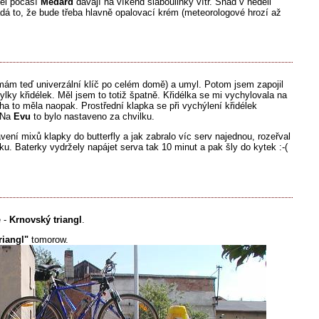
el počasí
Medard
dávají na víkend slaboulinký vítr. Snad v neděli
dá to, že bude třeba hlavně opalovací krém (meteorologové hrozí až
mám teď univerzální klíč po celém domě) a umyl. Potom jsem zapojil
lky křidélek. Měl jsem to totiž špatně. Křidélka se mi vychylovala na
oha to měla naopak. Prostřední klapka se při vychýlení křidélek
. Na
Evu
to bylo nastaveno za chvilku.
avení mixů klapky do butterfly a jak zabralo víc serv najednou, rozeřval
rku. Baterky vydržely napájet serva tak 10 minut a pak šly do kytek :-(
ě -
Krnovský triangl
.
riangl"
tomorow.