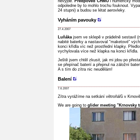
nevyjde.
Předpověď ČHMÚ
i numerický mod
odpoledne by to mohlo trochu fouknout. Vypa
24 stupni) a budou se létat aerovleky.
Vyháním pavouky
27.4.2007
Luňáka
jsem ve sklepě v prádelně sestavil (
nabité baterky a nastavoval "maketové" výchy
konci křídla víc než prostřední klapky. Předl
vychylovala více než klapka na konci křídla
Ještě jsem chtěl zkusit, jak mi jdou po přest
se přepínač baterií a přepnul na záložní bate
A s tím do zítra nic neudělám!
Balení
7.6.2007
Zítra vyrážíme na setkání větroňářů v Krnov
We are going to
glider meeting "Krnovsky t