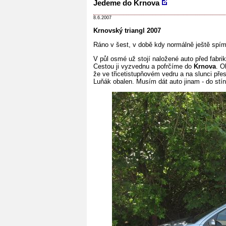
Jedeme do Krnova
8.6.2007
Krnovský triangl 2007
Ráno v šest, v době kdy normálně ještě spím
V půl osmé už stojí naložené auto před fabr
Cestou ji vyzvednu a pofrčíme do
Krnova
. O
že ve třicetistupňovém vedru a na slunci přest
Luňák obalen. Musím dát auto jinam - do stín