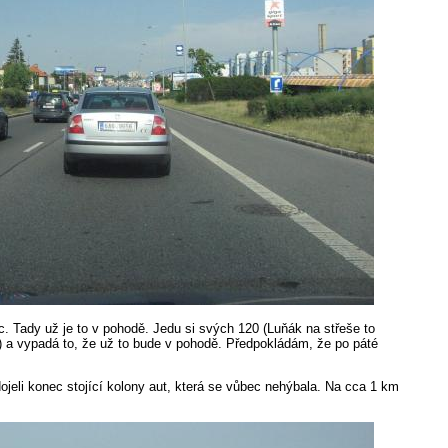
. Tady už je to v pohodě. Jedu si svých 120 (Luňák na střeše to
le) a vypadá to, že už to bude v pohodě. Předpokládám, že po páté
ojeli konec stojící kolony aut, která se vůbec nehýbala. Na cca 1 km