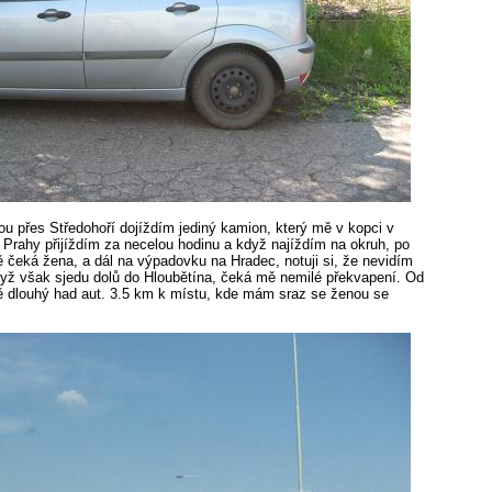
ou přes Středohoří dojíždím jediný kamion, který mě v kopci v
 Prahy přijíždím za necelou hodinu a když najíždím na okruh, po
čeká žena, a dál na výpadovku na Hradec, notuji si, že nevidím
dyž však sjedu dolů do Hloubětína, čeká mě nemilé překvapení. Od
ě dlouhý had aut. 3.5 km k místu, kde mám sraz se ženou se