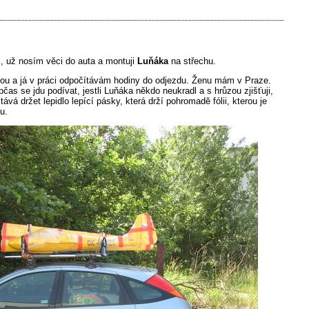
, už nosím věci do auta a montuji
Luňáka
na střechu.
ikou a já v práci odpočítávám hodiny do odjezdu. Ženu mám v Praze.
bčas se jdu podívat, jestli Luňáka někdo neukradl a s hrůzou zjišťuji,
ává držet lepidlo lepící pásky, která drží pohromadě fólii, kterou je
u.