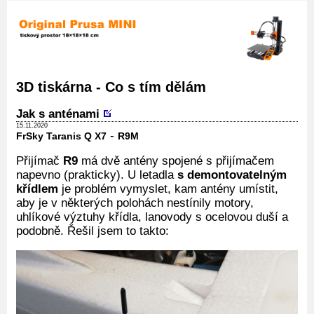
3D tiskárna - Co s tím dělám
Jak s anténami
15.11.2020
-
FrSky Taranis Q X7
R9M
Přijímač
R9
má dvě antény spojené s přijímačem
napevno (prakticky). U letadla
s demontovatelným
křídlem
je problém vymyslet, kam antény umístit,
aby je v některých polohách nestínily motory,
uhlíkové výztuhy křídla, lanovody s ocelovou duší a
podobně. Řešil jsem to takto: