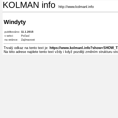
KOLMAN info
http://www.kolmanl.info
Windyty
publikováno:
11.1.2015
v sekci:
Počasí
na stránce:
Zajímavosti
Trvalý odkaz na tento text je:
https://www.kolmanl.info?show=SHOW_
Na této adrese najdete tento text vždy i když později změním strukturu s