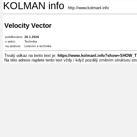
KOLMAN info
http://www.kolmanl.info
Velocity Vector
publikováno:
26.1.2026
v sekci:
Technika
na stránce:
Letectví a technika
Trvalý odkaz na tento text je:
https://www.kolmanl.info?show=SHOW_T
Na této adrese najdete tento text vždy i když později změním strukturu s